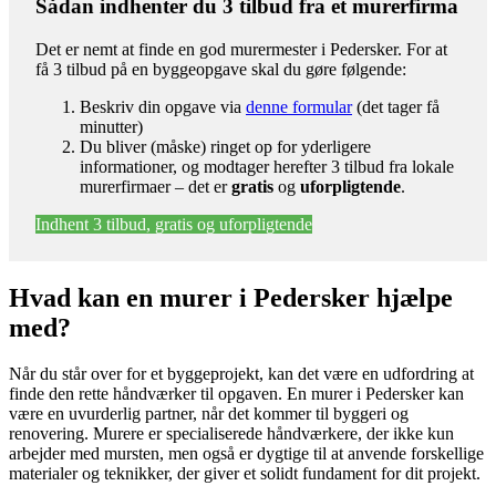
Sådan indhenter du 3 tilbud fra et murerfirma
Det er nemt at finde en god murermester i Pedersker. For at
få 3 tilbud på en byggeopgave skal du gøre følgende:
Beskriv din opgave via
denne formular
(det tager få
minutter)
Du bliver (måske) ringet op for yderligere
informationer, og modtager herefter 3 tilbud fra lokale
murerfirmaer – det er
gratis
og
uforpligtende
.
Indhent 3 tilbud, gratis og uforpligtende
Hvad kan en murer i Pedersker hjælpe
med?
Når du står over for et byggeprojekt, kan det være en udfordring at
finde den rette håndværker til opgaven. En murer i Pedersker kan
være en uvurderlig partner, når det kommer til byggeri og
renovering. Murere er specialiserede håndværkere, der ikke kun
arbejder med mursten, men også er dygtige til at anvende forskellige
materialer og teknikker, der giver et solidt fundament for dit projekt.