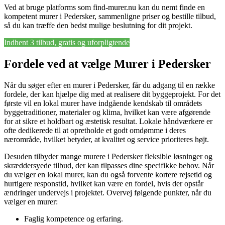
Ved at bruge platforms som find-murer.nu kan du nemt finde en
kompetent murer i Pedersker, sammenligne priser og bestille tilbud,
så du kan træffe den bedst mulige beslutning for dit projekt.
Indhent 3 tilbud, gratis og uforpligtende
Fordele ved at vælge Murer i Pedersker
Når du søger efter en murer i Pedersker, får du adgang til en række
fordele, der kan hjælpe dig med at realisere dit byggeprojekt. For det
første vil en lokal murer have indgående kendskab til områdets
byggetraditioner, materialer og klima, hvilket kan være afgørende
for at sikre et holdbart og æstetisk resultat. Lokale håndværkere er
ofte dedikerede til at opretholde et godt omdømme i deres
nærområde, hvilket betyder, at kvalitet og service prioriteres højt.
Desuden tilbyder mange murere i Pedersker fleksible løsninger og
skræddersyede tilbud, der kan tilpasses dine specifikke behov. Når
du vælger en lokal murer, kan du også forvente kortere rejsetid og
hurtigere responstid, hvilket kan være en fordel, hvis der opstår
ændringer undervejs i projektet. Overvej følgende punkter, når du
vælger en murer:
Faglig kompetence og erfaring.