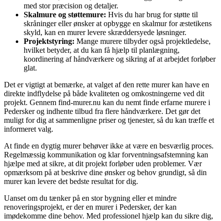
med stor præcision og detaljer.
Skalmure og støttemure:
Hvis du har brug for støtte til
skråninger eller ønsker at opbygge en skalmur for æstetikens
skyld, kan en murer levere skræddersyede løsninger.
Projektstyring:
Mange murere tilbyder også projektledelse,
hvilket betyder, at du kan få hjælp til planlægning,
koordinering af håndværkere og sikring af at arbejdet forløber
glat.
Det er vigtigt at bemærke, at valget af den rette murer kan have en
direkte indflydelse på både kvaliteten og omkostningerne ved dit
projekt. Gennem find-murer.nu kan du nemt finde erfarne murere i
Pedersker og indhente tilbud fra flere håndværkere. Det gør det
muligt for dig at sammenligne priser og tjenester, så du kan træffe et
informeret valg.
At finde en dygtig murer behøver ikke at være en besværlig proces.
Regelmæssig kommunikation og klar forventningsafstemning kan
hjælpe med at sikre, at dit projekt forløber uden problemer. Vær
opmærksom på at beskrive dine ønsker og behov grundigt, så din
murer kan levere det bedste resultat for dig.
Uanset om du tænker på en stor bygning eller et mindre
renoveringsprojekt, er der en murer i Pedersker, der kan
imødekomme dine behov. Med professionel hjælp kan du sikre dig,