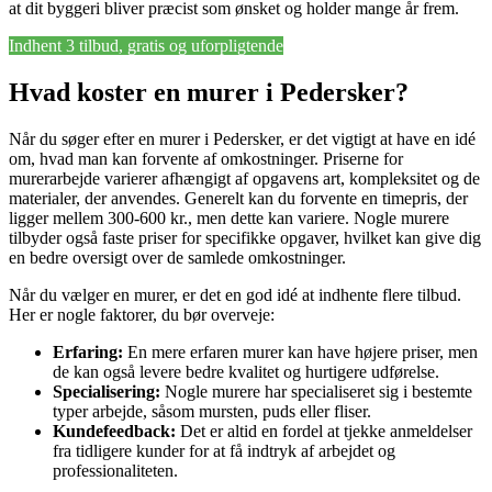
at dit byggeri bliver præcist som ønsket og holder mange år frem.
Indhent 3 tilbud, gratis og uforpligtende
Hvad koster en murer i Pedersker?
Når du søger efter en murer i Pedersker, er det vigtigt at have en idé
om, hvad man kan forvente af omkostninger. Priserne for
murerarbejde varierer afhængigt af opgavens art, kompleksitet og de
materialer, der anvendes. Generelt kan du forvente en timepris, der
ligger mellem 300-600 kr., men dette kan variere. Nogle murere
tilbyder også faste priser for specifikke opgaver, hvilket kan give dig
en bedre oversigt over de samlede omkostninger.
Når du vælger en murer, er det en god idé at indhente flere tilbud.
Her er nogle faktorer, du bør overveje:
Erfaring:
En mere erfaren murer kan have højere priser, men
de kan også levere bedre kvalitet og hurtigere udførelse.
Specialisering:
Nogle murere har specialiseret sig i bestemte
typer arbejde, såsom mursten, puds eller fliser.
Kundefeedback:
Det er altid en fordel at tjekke anmeldelser
fra tidligere kunder for at få indtryk af arbejdet og
professionaliteten.