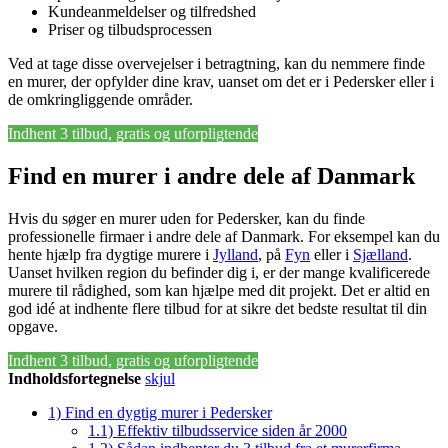
Kundeanmeldelser og tilfredshed
Priser og tilbudsprocessen
Ved at tage disse overvejelser i betragtning, kan du nemmere finde
en murer, der opfylder dine krav, uanset om det er i Pedersker eller i
de omkringliggende områder.
Indhent 3 tilbud, gratis og uforpligtende
Find en murer i andre dele af Danmark
Hvis du søger en murer uden for Pedersker, kan du finde
professionelle firmaer i andre dele af Danmark. For eksempel kan du
hente hjælp fra dygtige murere i
Jylland
, på
Fyn
eller i
Sjælland
.
Uanset hvilken region du befinder dig i, er der mange kvalificerede
murere til rådighed, som kan hjælpe med dit projekt. Det er altid en
god idé at indhente flere tilbud for at sikre det bedste resultat til din
opgave.
Indhent 3 tilbud, gratis og uforpligtende
Indholdsfortegnelse
skjul
1)
Find en dygtig murer i Pedersker
1.1)
Effektiv tilbudsservice siden år 2000