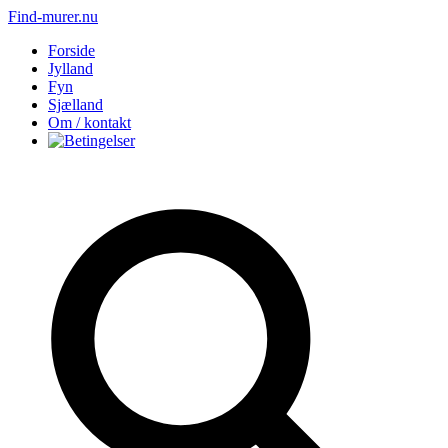
Find-murer.nu
Forside
Jylland
Fyn
Sjælland
Om / kontakt