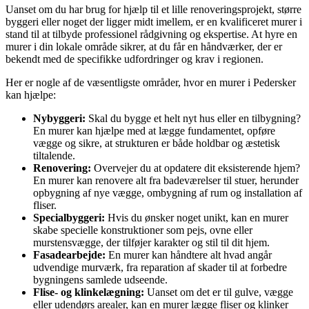
Uanset om du har brug for hjælp til et lille renoveringsprojekt, større
byggeri eller noget der ligger midt imellem, er en kvalificeret murer i
stand til at tilbyde professionel rådgivning og ekspertise. At hyre en
murer i din lokale område sikrer, at du får en håndværker, der er
bekendt med de specifikke udfordringer og krav i regionen.
Her er nogle af de væsentligste områder, hvor en murer i Pedersker
kan hjælpe:
Nybyggeri:
Skal du bygge et helt nyt hus eller en tilbygning?
En murer kan hjælpe med at lægge fundamentet, opføre
vægge og sikre, at strukturen er både holdbar og æstetisk
tiltalende.
Renovering:
Overvejer du at opdatere dit eksisterende hjem?
En murer kan renovere alt fra badeværelser til stuer, herunder
opbygning af nye vægge, ombygning af rum og installation af
fliser.
Specialbyggeri:
Hvis du ønsker noget unikt, kan en murer
skabe specielle konstruktioner som pejs, ovne eller
murstensvægge, der tilføjer karakter og stil til dit hjem.
Fasadearbejde:
En murer kan håndtere alt hvad angår
udvendige murværk, fra reparation af skader til at forbedre
bygningens samlede udseende.
Flise- og klinkelægning:
Uanset om det er til gulve, vægge
eller udendørs arealer, kan en murer lægge fliser og klinker