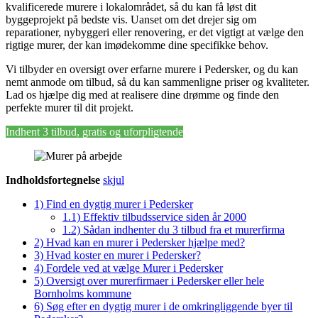
kvalificerede murere i lokalområdet, så du kan få løst dit
byggeprojekt på bedste vis. Uanset om det drejer sig om
reparationer, nybyggeri eller renovering, er det vigtigt at vælge den
rigtige murer, der kan imødekomme dine specifikke behov.
Vi tilbyder en oversigt over erfarne murere i Pedersker, og du kan
nemt anmode om tilbud, så du kan sammenligne priser og kvaliteter.
Lad os hjælpe dig med at realisere dine drømme og finde den
perfekte murer til dit projekt.
Indhent 3 tilbud, gratis og uforpligtende
Indholdsfortegnelse
skjul
1)
Find en dygtig murer i Pedersker
1.1)
Effektiv tilbudsservice siden år 2000
1.2)
Sådan indhenter du 3 tilbud fra et murerfirma
2)
Hvad kan en murer i Pedersker hjælpe med?
3)
Hvad koster en murer i Pedersker?
4)
Fordele ved at vælge Murer i Pedersker
5)
Oversigt over murerfirmaer i Pedersker eller hele
Bornholms kommune
6)
Søg efter en dygtig murer i de omkringliggende byer til