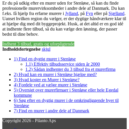
Er du på udkig efter en murer uden for Stenløse, så kan du finde
professionelle murervirksomheder i andre dele af Danmark. Du kan
f.eks. få hjælp fra erfarne murere i
Jylland
, på
Fyn
eller på
Sjælland
.
Uanset hvilken region du vælger, er der dygtige håndværkere klar til
at hjælpe dig med dit byggeprojekt. Husk, at det altid er en god idé
at indhente flere tilbud, så du kan vælge den løsning, der passer
bedst til dine behov.
Indhent 3 tilbud, gratis og uforpligtende
Indholdsfortegnelse
skjul
1)
Find en dygtig murer i Stenløse
1.1)
Effektiv tilbudsservice siden år 2000
1.2)
Sådan indhenter du 3 tilbud fra et murerfirma
2)
Hvad kan en murer i Stenløse hjælpe med?
3)
Hvad koster en Murer i Stenløse?
4)
Fordele ved at vælge murer i Stenløse
5)
Oversigt over murerfirmaer i Stenløse eller hele Egedal
kommune
6)
Søg efter en dygtig murer i de omkringliggende byer til
Stenløse
7)
Find en murer i andre dele af Danmark
Copyright 2026 - Pilanto Aps