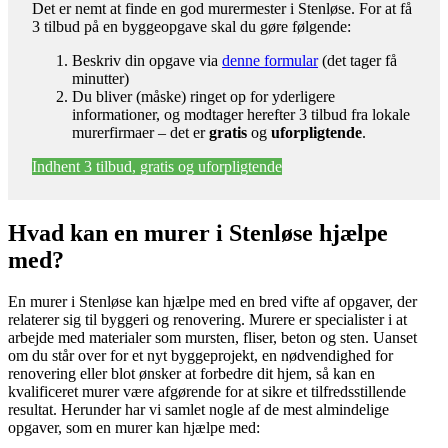
Det er nemt at finde en god murermester i Stenløse. For at få
3 tilbud på en byggeopgave skal du gøre følgende:
Beskriv din opgave via
denne formular
(det tager få
minutter)
Du bliver (måske) ringet op for yderligere
informationer, og modtager herefter 3 tilbud fra lokale
murerfirmaer – det er
gratis
og
uforpligtende
.
Indhent 3 tilbud, gratis og uforpligtende
Hvad kan en murer i Stenløse hjælpe
med?
En murer i Stenløse kan hjælpe med en bred vifte af opgaver, der
relaterer sig til byggeri og renovering. Murere er specialister i at
arbejde med materialer som mursten, fliser, beton og sten. Uanset
om du står over for et nyt byggeprojekt, en nødvendighed for
renovering eller blot ønsker at forbedre dit hjem, så kan en
kvalificeret murer være afgørende for at sikre et tilfredsstillende
resultat. Herunder har vi samlet nogle af de mest almindelige
opgaver, som en murer kan hjælpe med: