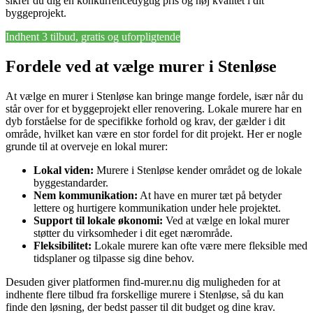
sikrer du dig en konkurrencedygtig pris og høj kvalitet i dit
byggeprojekt.
Indhent 3 tilbud, gratis og uforpligtende
Fordele ved at vælge murer i Stenløse
At vælge en murer i Stenløse kan bringe mange fordele, især når du
står over for et byggeprojekt eller renovering. Lokale murere har en
dyb forståelse for de specifikke forhold og krav, der gælder i dit
område, hvilket kan være en stor fordel for dit projekt. Her er nogle
grunde til at overveje en lokal murer:
Lokal viden:
Murere i Stenløse kender området og de lokale
byggestandarder.
Nem kommunikation:
At have en murer tæt på betyder
lettere og hurtigere kommunikation under hele projektet.
Support til lokale økonomi:
Ved at vælge en lokal murer
støtter du virksomheder i dit eget nærområde.
Fleksibilitet:
Lokale murere kan ofte være mere fleksible med
tidsplaner og tilpasse sig dine behov.
Desuden giver platformen find-murer.nu dig muligheden for at
indhente flere tilbud fra forskellige murere i Stenløse, så du kan
finde den løsning, der bedst passer til dit budget og dine krav.