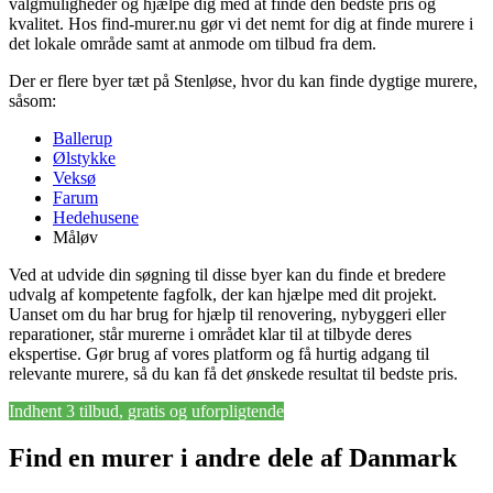
valgmuligheder og hjælpe dig med at finde den bedste pris og
kvalitet. Hos find-murer.nu gør vi det nemt for dig at finde murere i
det lokale område samt at anmode om tilbud fra dem.
Der er flere byer tæt på Stenløse, hvor du kan finde dygtige murere,
såsom:
Ballerup
Ølstykke
Veksø
Farum
Hedehusene
Måløv
Ved at udvide din søgning til disse byer kan du finde et bredere
udvalg af kompetente fagfolk, der kan hjælpe med dit projekt.
Uanset om du har brug for hjælp til renovering, nybyggeri eller
reparationer, står murerne i området klar til at tilbyde deres
ekspertise. Gør brug af vores platform og få hurtig adgang til
relevante murere, så du kan få det ønskede resultat til bedste pris.
Indhent 3 tilbud, gratis og uforpligtende
Find en murer i andre dele af Danmark