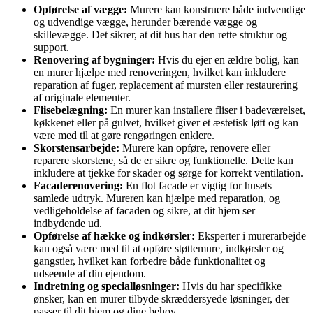
Opførelse af vægge:
Murere kan konstruere både indvendige
og udvendige vægge, herunder bærende vægge og
skillevægge. Det sikrer, at dit hus har den rette struktur og
support.
Renovering af bygninger:
Hvis du ejer en ældre bolig, kan
en murer hjælpe med renoveringen, hvilket kan inkludere
reparation af fuger, replacement af mursten eller restaurering
af originale elementer.
Flisebelægning:
En murer kan installere fliser i badeværelset,
køkkenet eller på gulvet, hvilket giver et æstetisk løft og kan
være med til at gøre rengøringen enklere.
Skorstensarbejde:
Murere kan opføre, renovere eller
reparere skorstene, så de er sikre og funktionelle. Dette kan
inkludere at tjekke for skader og sørge for korrekt ventilation.
Facaderenovering:
En flot facade er vigtig for husets
samlede udtryk. Mureren kan hjælpe med reparation, og
vedligeholdelse af facaden og sikre, at dit hjem ser
indbydende ud.
Opførelse af hække og indkørsler:
Eksperter i murerarbejde
kan også være med til at opføre støttemure, indkørsler og
gangstier, hvilket kan forbedre både funktionalitet og
udseende af din ejendom.
Indretning og specialløsninger:
Hvis du har specifikke
ønsker, kan en murer tilbyde skræddersyede løsninger, der
passer til dit hjem og dine behov.