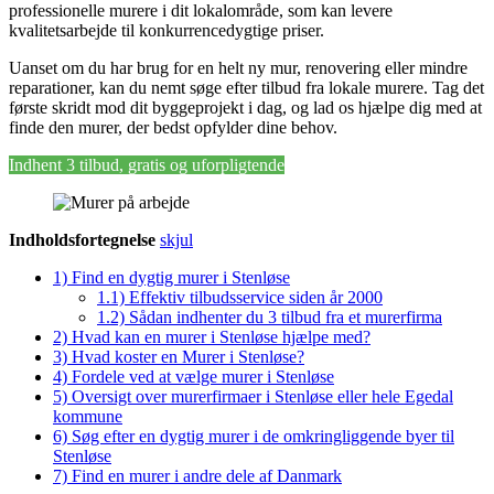
professionelle murere i dit lokalområde, som kan levere
kvalitetsarbejde til konkurrencedygtige priser.
Uanset om du har brug for en helt ny mur, renovering eller mindre
reparationer, kan du nemt søge efter tilbud fra lokale murere. Tag det
første skridt mod dit byggeprojekt i dag, og lad os hjælpe dig med at
finde den murer, der bedst opfylder dine behov.
Indhent 3 tilbud, gratis og uforpligtende
Indholdsfortegnelse
skjul
1)
Find en dygtig murer i Stenløse
1.1)
Effektiv tilbudsservice siden år 2000
1.2)
Sådan indhenter du 3 tilbud fra et murerfirma
2)
Hvad kan en murer i Stenløse hjælpe med?
3)
Hvad koster en Murer i Stenløse?
4)
Fordele ved at vælge murer i Stenløse
5)
Oversigt over murerfirmaer i Stenløse eller hele Egedal
kommune
6)
Søg efter en dygtig murer i de omkringliggende byer til
Stenløse
7)
Find en murer i andre dele af Danmark