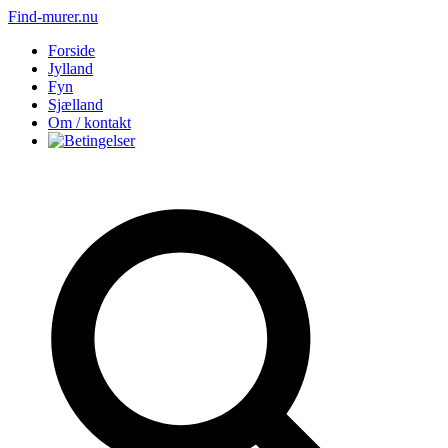
Find-murer.nu
Forside
Jylland
Fyn
Sjælland
Om / kontakt