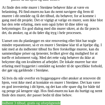
At finde den rette murer i Stenløse behøver ikke at være en
belastning. På find-murer.nu kan du nemt navigere dig frem til
murere i dit område og få det tilbud, du behøver, for at komme i
gang med dit projekt. Det er vigtigt at vælge en murer, som ikke blot
har den rette erfaring, men som også lytter til dine idéer og
bekymringer. En god dialog med din murer sikrer, at du får præcis
det, du ønsker, og at du føler dig tryg i hele processen.
Uanset om du planlægger en stor renovering eller blot har nogle
mindre reparationer, så er en murer i Stenløse klar til at hjælpe dig. I
takt med at du indhenter tilbud fra flere forskellige murere, kan du
sammenligne priser og tjenester, hvilket giver dig mulighed for at
træffe et informeret valg. Med det rette valg behøver du ikke at
bekymre dig om kvaliteten af arbejdet. De lokale murere har stor
erfaring med byggeriet i området og kender til de specifikke forhold,
der gør sig gældende i Stenløse.
Så hvis du står overfor en byggeopgave eller ønsker at renovere dit
hjem, vent ikke med at kontakte en murer i Stenløse. Det kan være
en god investering i dit hjem, og det kan ofte spare dig for både tid
og penge på længere sigt. Hos find-murer.nu kan du hurtigt og nemt
finde den murer, der passer bedst til dine behov.
Indhent 3 tilbud, gratis og uforpligtende