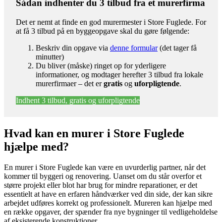
Sådan indhenter du 3 tilbud fra et murerfirma
Det er nemt at finde en god murermester i Store Fuglede. For
at få 3 tilbud på en byggeopgave skal du gøre følgende:
Beskriv din opgave via
denne formular
(det tager få
minutter)
Du bliver (måske) ringet op for yderligere
informationer, og modtager herefter 3 tilbud fra lokale
murerfirmaer – det er
gratis
og
uforpligtende
.
Indhent 3 tilbud, gratis og uforpligtende
Hvad kan en murer i Store Fuglede
hjælpe med?
En murer i Store Fuglede kan være en uvurderlig partner, når det
kommer til byggeri og renovering. Uanset om du står overfor et
større projekt eller blot har brug for mindre reparationer, er det
essentielt at have en erfaren håndværker ved din side, der kan sikre
arbejdet udføres korrekt og professionelt. Mureren kan hjælpe med
en række opgaver, der spænder fra nye bygninger til vedligeholdelse
af eksisterende konstruktioner.