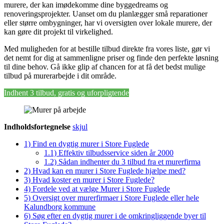
murere, der kan imødekomme dine byggedreams og
renoveringsprojekter. Uanset om du planlægger små reparationer
eller større ombygninger, har vi oversigten over lokale murere, der
kan gøre dit projekt til virkelighed.
Med muligheden for at bestille tilbud direkte fra vores liste, gør vi
det nemt for dig at sammenligne priser og finde den perfekte løsning
til dine behov. Gå ikke glip af chancen for at få det bedst mulige
tilbud på murerarbejde i dit område.
Indhent 3 tilbud, gratis og uforpligtende
Indholdsfortegnelse
skjul
1)
Find en dygtig murer i Store Fuglede
1.1)
Effektiv tilbudsservice siden år 2000
1.2)
Sådan indhenter du 3 tilbud fra et murerfirma
2)
Hvad kan en murer i Store Fuglede hjælpe med?
3)
Hvad koster en murer i Store Fuglede?
4)
Fordele ved at vælge Murer i Store Fuglede
5)
Oversigt over murerfirmaer i Store Fuglede eller hele
Kalundborg kommune
6)
Søg efter en dygtig murer i de omkringliggende byer til