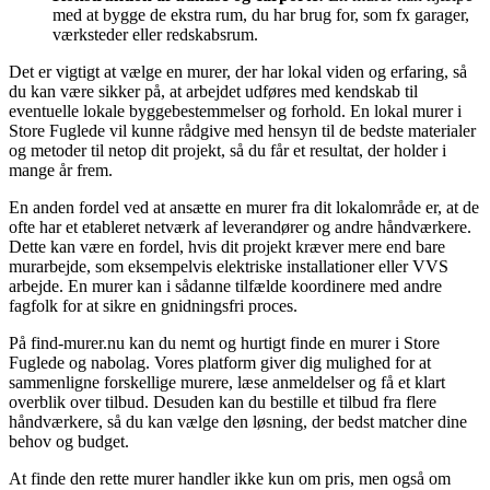
med at bygge de ekstra rum, du har brug for, som fx garager,
værksteder eller redskabsrum.
Det er vigtigt at vælge en murer, der har lokal viden og erfaring, så
du kan være sikker på, at arbejdet udføres med kendskab til
eventuelle lokale byggebestemmelser og forhold. En lokal murer i
Store Fuglede vil kunne rådgive med hensyn til de bedste materialer
og metoder til netop dit projekt, så du får et resultat, der holder i
mange år frem.
En anden fordel ved at ansætte en murer fra dit lokalområde er, at de
ofte har et etableret netværk af leverandører og andre håndværkere.
Dette kan være en fordel, hvis dit projekt kræver mere end bare
murarbejde, som eksempelvis elektriske installationer eller VVS
arbejde. En murer kan i sådanne tilfælde koordinere med andre
fagfolk for at sikre en gnidningsfri proces.
På find-murer.nu kan du nemt og hurtigt finde en murer i Store
Fuglede og nabolag. Vores platform giver dig mulighed for at
sammenligne forskellige murere, læse anmeldelser og få et klart
overblik over tilbud. Desuden kan du bestille et tilbud fra flere
håndværkere, så du kan vælge den løsning, der bedst matcher dine
behov og budget.
At finde den rette murer handler ikke kun om pris, men også om