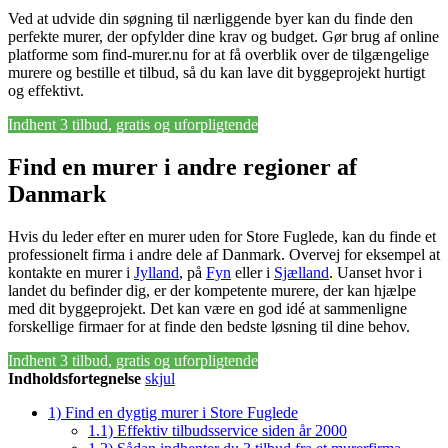
Ved at udvide din søgning til nærliggende byer kan du finde den
perfekte murer, der opfylder dine krav og budget. Gør brug af online
platforme som find-murer.nu for at få overblik over de tilgængelige
murere og bestille et tilbud, så du kan lave dit byggeprojekt hurtigt
og effektivt.
Indhent 3 tilbud, gratis og uforpligtende
Find en murer i andre regioner af
Danmark
Hvis du leder efter en murer uden for Store Fuglede, kan du finde et
professionelt firma i andre dele af Danmark. Overvej for eksempel at
kontakte en murer i
Jylland
, på
Fyn
eller i
Sjælland
. Uanset hvor i
landet du befinder dig, er der kompetente murere, der kan hjælpe
med dit byggeprojekt. Det kan være en god idé at sammenligne
forskellige firmaer for at finde den bedste løsning til dine behov.
Indhent 3 tilbud, gratis og uforpligtende
Indholdsfortegnelse
skjul
1)
Find en dygtig murer i Store Fuglede
1.1)
Effektiv tilbudsservice siden år 2000