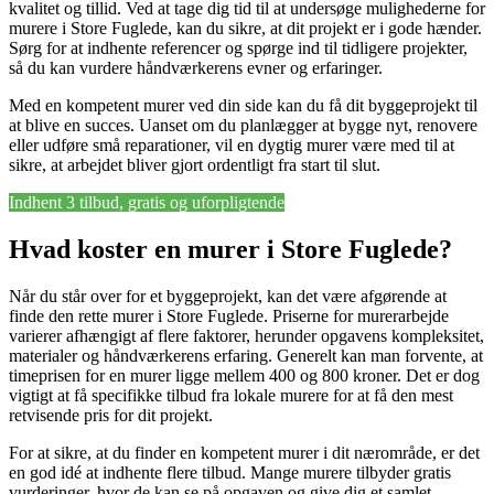
kvalitet og tillid. Ved at tage dig tid til at undersøge mulighederne for
murere i Store Fuglede, kan du sikre, at dit projekt er i gode hænder.
Sørg for at indhente referencer og spørge ind til tidligere projekter,
så du kan vurdere håndværkerens evner og erfaringer.
Med en kompetent murer ved din side kan du få dit byggeprojekt til
at blive en succes. Uanset om du planlægger at bygge nyt, renovere
eller udføre små reparationer, vil en dygtig murer være med til at
sikre, at arbejdet bliver gjort ordentligt fra start til slut.
Indhent 3 tilbud, gratis og uforpligtende
Hvad koster en murer i Store Fuglede?
Når du står over for et byggeprojekt, kan det være afgørende at
finde den rette murer i Store Fuglede. Priserne for murerarbejde
varierer afhængigt af flere faktorer, herunder opgavens kompleksitet,
materialer og håndværkerens erfaring. Generelt kan man forvente, at
timeprisen for en murer ligge mellem 400 og 800 kroner. Det er dog
vigtigt at få specifikke tilbud fra lokale murere for at få den mest
retvisende pris for dit projekt.
For at sikre, at du finder en kompetent murer i dit nærområde, er det
en god idé at indhente flere tilbud. Mange murere tilbyder gratis
vurderinger, hvor de kan se på opgaven og give dig et samlet