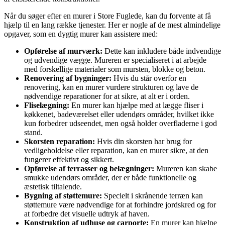
Når du søger efter en murer i Store Fuglede, kan du forvente at få
hjælp til en lang række tjenester. Her er nogle af de mest almindelige
opgaver, som en dygtig murer kan assistere med:
Opførelse af murværk:
Dette kan inkludere både indvendige
og udvendige vægge. Mureren er specialiseret i at arbejde
med forskellige materialer som mursten, blokke og beton.
Renovering af bygninger:
Hvis du står overfor en
renovering, kan en murer vurdere strukturen og lave de
nødvendige reparationer for at sikre, at alt er i orden.
Fliselægning:
En murer kan hjælpe med at lægge fliser i
køkkenet, badeværelset eller udendørs områder, hvilket ikke
kun forbedrer udseendet, men også holder overfladerne i god
stand.
Skorsten reparation:
Hvis din skorsten har brug for
vedligeholdelse eller reparation, kan en murer sikre, at den
fungerer effektivt og sikkert.
Opførelse af terrasser og belægninger:
Mureren kan skabe
smukke udendørs områder, der er både funktionelle og
æstetisk tiltalende.
Bygning af støttemure:
Specielt i skrånende terræn kan
støttemure være nødvendige for at forhindre jordskred og for
at forbedre det visuelle udtryk af haven.
Konstruktion af udhuse og carporte:
En murer kan hjælpe