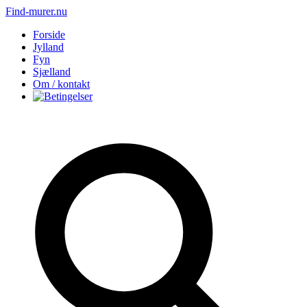
Find-murer.nu
Forside
Jylland
Fyn
Sjælland
Om / kontakt