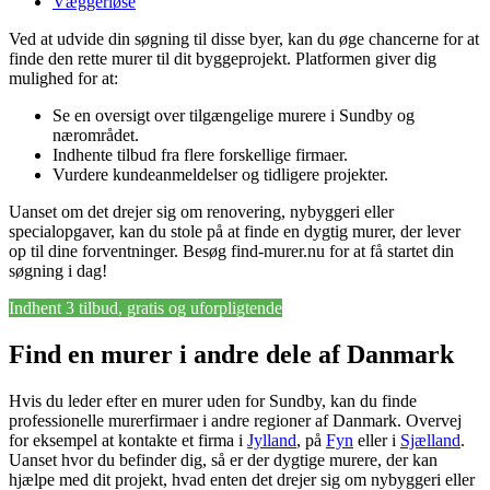
Væggerløse
Ved at udvide din søgning til disse byer, kan du øge chancerne for at
finde den rette murer til dit byggeprojekt. Platformen giver dig
mulighed for at:
Se en oversigt over tilgængelige murere i Sundby og
nærområdet.
Indhente tilbud fra flere forskellige firmaer.
Vurdere kundeanmeldelser og tidligere projekter.
Uanset om det drejer sig om renovering, nybyggeri eller
specialopgaver, kan du stole på at finde en dygtig murer, der lever
op til dine forventninger. Besøg find-murer.nu for at få startet din
søgning i dag!
Indhent 3 tilbud, gratis og uforpligtende
Find en murer i andre dele af Danmark
Hvis du leder efter en murer uden for Sundby, kan du finde
professionelle murerfirmaer i andre regioner af Danmark. Overvej
for eksempel at kontakte et firma i
Jylland
, på
Fyn
eller i
Sjælland
.
Uanset hvor du befinder dig, så er der dygtige murere, der kan
hjælpe med dit projekt, hvad enten det drejer sig om nybyggeri eller