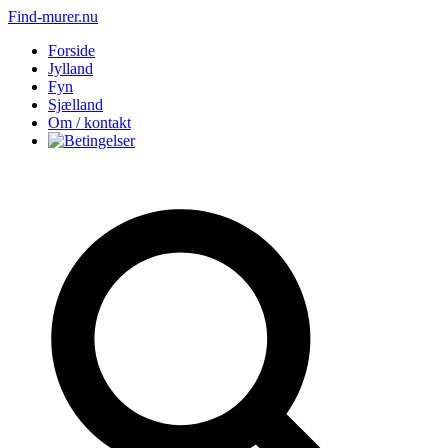
Find-murer.nu
Forside
Jylland
Fyn
Sjælland
Om / kontakt