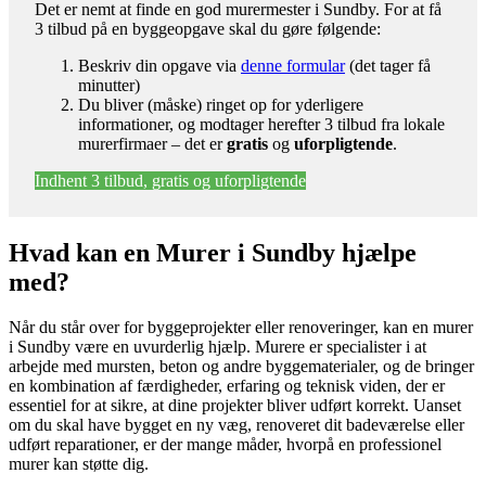
Det er nemt at finde en god murermester i Sundby. For at få
3 tilbud på en byggeopgave skal du gøre følgende:
Beskriv din opgave via
denne formular
(det tager få
minutter)
Du bliver (måske) ringet op for yderligere
informationer, og modtager herefter 3 tilbud fra lokale
murerfirmaer – det er
gratis
og
uforpligtende
.
Indhent 3 tilbud, gratis og uforpligtende
Hvad kan en Murer i Sundby hjælpe
med?
Når du står over for byggeprojekter eller renoveringer, kan en murer
i Sundby være en uvurderlig hjælp. Murere er specialister i at
arbejde med mursten, beton og andre byggematerialer, og de bringer
en kombination af færdigheder, erfaring og teknisk viden, der er
essentiel for at sikre, at dine projekter bliver udført korrekt. Uanset
om du skal have bygget en ny væg, renoveret dit badeværelse eller
udført reparationer, er der mange måder, hvorpå en professionel
murer kan støtte dig.