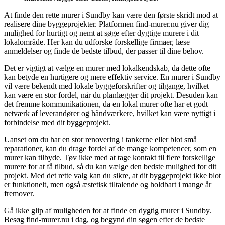
At finde den rette murer i Sundby kan være den første skridt mod at
realisere dine byggeprojekter. Platformen find-murer.nu giver dig
mulighed for hurtigt og nemt at søge efter dygtige murere i dit
lokalområde. Her kan du udforske forskellige firmaer, læse
anmeldelser og finde de bedste tilbud, der passer til dine behov.
Det er vigtigt at vælge en murer med lokalkendskab, da dette ofte
kan betyde en hurtigere og mere effektiv service. En murer i Sundby
vil være bekendt med lokale byggeforskrifter og tilgange, hvilket
kan være en stor fordel, når du planlægger dit projekt. Desuden kan
det fremme kommunikationen, da en lokal murer ofte har et godt
netværk af leverandører og håndværkere, hvilket kan være nyttigt i
forbindelse med dit byggeprojekt.
Uanset om du har en stor renovering i tankerne eller blot små
reparationer, kan du drage fordel af de mange kompetencer, som en
murer kan tilbyde. Tøv ikke med at tage kontakt til flere forskellige
murere for at få tilbud, så du kan vælge den bedste mulighed for dit
projekt. Med det rette valg kan du sikre, at dit byggeprojekt ikke blot
er funktionelt, men også æstetisk tiltalende og holdbart i mange år
fremover.
Gå ikke glip af muligheden for at finde en dygtig murer i Sundby.
Besøg find-murer.nu i dag, og begynd din søgen efter de bedste