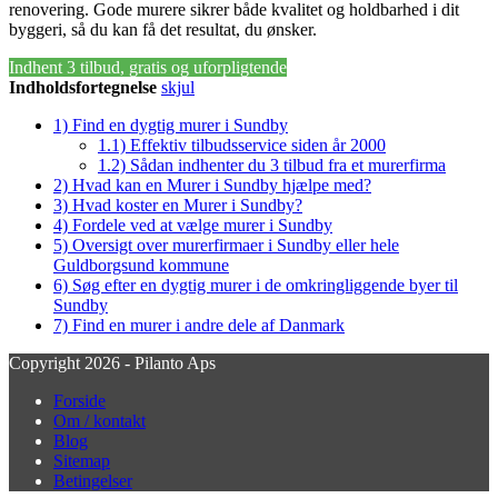
renovering. Gode murere sikrer både kvalitet og holdbarhed i dit
byggeri, så du kan få det resultat, du ønsker.
Indhent 3 tilbud, gratis og uforpligtende
Indholdsfortegnelse
skjul
1)
Find en dygtig murer i Sundby
1.1)
Effektiv tilbudsservice siden år 2000
1.2)
Sådan indhenter du 3 tilbud fra et murerfirma
2)
Hvad kan en Murer i Sundby hjælpe med?
3)
Hvad koster en Murer i Sundby?
4)
Fordele ved at vælge murer i Sundby
5)
Oversigt over murerfirmaer i Sundby eller hele
Guldborgsund kommune
6)
Søg efter en dygtig murer i de omkringliggende byer til
Sundby
7)
Find en murer i andre dele af Danmark
Copyright 2026 - Pilanto Aps
Forside
Om / kontakt
Blog
Sitemap
Betingelser