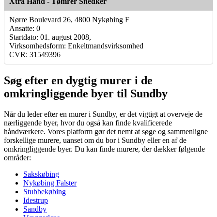
Xtra Hånd - Tømrer Snedker
Nørre Boulevard 26, 4800 Nykøbing F
Ansatte: 0
Startdato: 01. august 2008,
Virksomhedsform: Enkeltmandsvirksomhed
CVR: 31549396
Søg efter en dygtig murer i de
omkringliggende byer til Sundby
Når du leder efter en murer i Sundby, er det vigtigt at overveje de
nærliggende byer, hvor du også kan finde kvalificerede
håndværkere. Vores platform gør det nemt at søge og sammenligne
forskellige murere, uanset om du bor i Sundby eller en af de
omkringliggende byer. Du kan finde murere, der dækker følgende
områder:
Sakskøbing
Nykøbing Falster
Stubbekøbing
Idestrup
Sandby