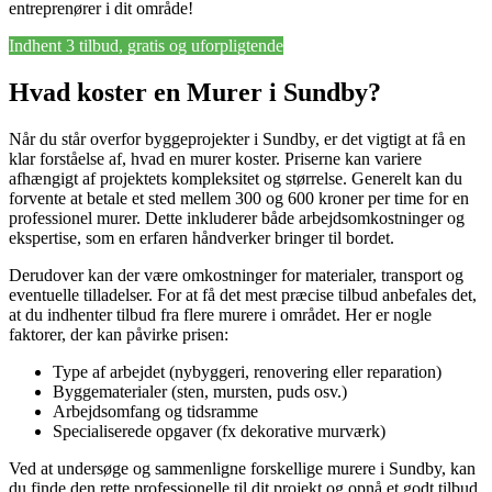
entreprenører i dit område!
Indhent 3 tilbud, gratis og uforpligtende
Hvad koster en Murer i Sundby?
Når du står overfor byggeprojekter i Sundby, er det vigtigt at få en
klar forståelse af, hvad en murer koster. Priserne kan variere
afhængigt af projektets kompleksitet og størrelse. Generelt kan du
forvente at betale et sted mellem 300 og 600 kroner per time for en
professionel murer. Dette inkluderer både arbejdsomkostninger og
ekspertise, som en erfaren håndverker bringer til bordet.
Derudover kan der være omkostninger for materialer, transport og
eventuelle tilladelser. For at få det mest præcise tilbud anbefales det,
at du indhenter tilbud fra flere murere i området. Her er nogle
faktorer, der kan påvirke prisen:
Type af arbejdet (nybyggeri, renovering eller reparation)
Byggematerialer (sten, mursten, puds osv.)
Arbejdsomfang og tidsramme
Specialiserede opgaver (fx dekorative murværk)
Ved at undersøge og sammenligne forskellige murere i Sundby, kan
du finde den rette professionelle til dit projekt og opnå et godt tilbud.