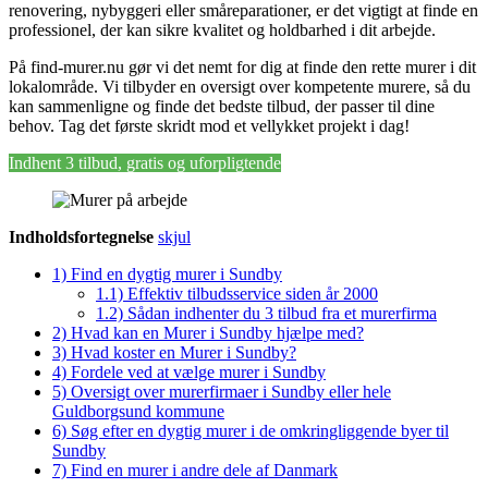
renovering, nybyggeri eller småreparationer, er det vigtigt at finde en
professionel, der kan sikre kvalitet og holdbarhed i dit arbejde.
På find-murer.nu gør vi det nemt for dig at finde den rette murer i dit
lokalområde. Vi tilbyder en oversigt over kompetente murere, så du
kan sammenligne og finde det bedste tilbud, der passer til dine
behov. Tag det første skridt mod et vellykket projekt i dag!
Indhent 3 tilbud, gratis og uforpligtende
Indholdsfortegnelse
skjul
1)
Find en dygtig murer i Sundby
1.1)
Effektiv tilbudsservice siden år 2000
1.2)
Sådan indhenter du 3 tilbud fra et murerfirma
2)
Hvad kan en Murer i Sundby hjælpe med?
3)
Hvad koster en Murer i Sundby?
4)
Fordele ved at vælge murer i Sundby
5)
Oversigt over murerfirmaer i Sundby eller hele
Guldborgsund kommune
6)
Søg efter en dygtig murer i de omkringliggende byer til
Sundby
7)
Find en murer i andre dele af Danmark