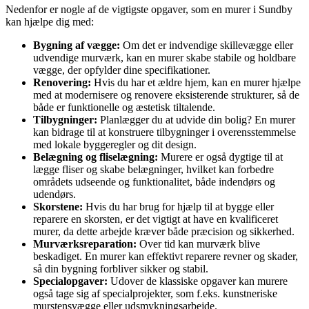
Nedenfor er nogle af de vigtigste opgaver, som en murer i Sundby
kan hjælpe dig med:
Bygning af vægge:
Om det er indvendige skillevægge eller
udvendige murværk, kan en murer skabe stabile og holdbare
vægge, der opfylder dine specifikationer.
Renovering:
Hvis du har et ældre hjem, kan en murer hjælpe
med at modernisere og renovere eksisterende strukturer, så de
både er funktionelle og æstetisk tiltalende.
Tilbygninger:
Planlægger du at udvide din bolig? En murer
kan bidrage til at konstruere tilbygninger i overensstemmelse
med lokale byggeregler og dit design.
Belægning og fliselægning:
Murere er også dygtige til at
lægge fliser og skabe belægninger, hvilket kan forbedre
områdets udseende og funktionalitet, både indendørs og
udendørs.
Skorstene:
Hvis du har brug for hjælp til at bygge eller
reparere en skorsten, er det vigtigt at have en kvalificeret
murer, da dette arbejde kræver både præcision og sikkerhed.
Murværksreparation:
Over tid kan murværk blive
beskadiget. En murer kan effektivt reparere revner og skader,
så din bygning forbliver sikker og stabil.
Specialopgaver:
Udover de klassiske opgaver kan murere
også tage sig af specialprojekter, som f.eks. kunstneriske
murstensvægge eller udsmykningsarbejde.