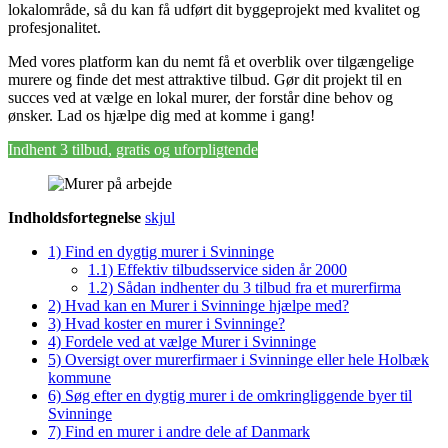
lokalområde, så du kan få udført dit byggeprojekt med kvalitet og
profesjonalitet.
Med vores platform kan du nemt få et overblik over tilgængelige
murere og finde det mest attraktive tilbud. Gør dit projekt til en
succes ved at vælge en lokal murer, der forstår dine behov og
ønsker. Lad os hjælpe dig med at komme i gang!
Indhent 3 tilbud, gratis og uforpligtende
Indholdsfortegnelse
skjul
1)
Find en dygtig murer i Svinninge
1.1)
Effektiv tilbudsservice siden år 2000
1.2)
Sådan indhenter du 3 tilbud fra et murerfirma
2)
Hvad kan en Murer i Svinninge hjælpe med?
3)
Hvad koster en murer i Svinninge?
4)
Fordele ved at vælge Murer i Svinninge
5)
Oversigt over murerfirmaer i Svinninge eller hele Holbæk
kommune
6)
Søg efter en dygtig murer i de omkringliggende byer til
Svinninge
7)
Find en murer i andre dele af Danmark