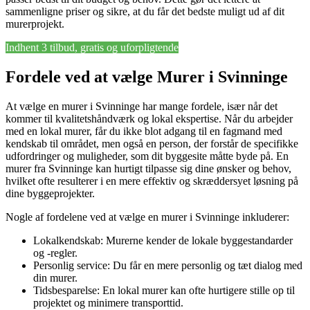
sammenligne priser og sikre, at du får det bedste muligt ud af dit
murerprojekt.
Indhent 3 tilbud, gratis og uforpligtende
Fordele ved at vælge Murer i Svinninge
At vælge en murer i Svinninge har mange fordele, især når det
kommer til kvalitetshåndværk og lokal ekspertise. Når du arbejder
med en lokal murer, får du ikke blot adgang til en fagmand med
kendskab til området, men også en person, der forstår de specifikke
udfordringer og muligheder, som dit byggesite måtte byde på. En
murer fra Svinninge kan hurtigt tilpasse sig dine ønsker og behov,
hvilket ofte resulterer i en mere effektiv og skræddersyet løsning på
dine byggeprojekter.
Nogle af fordelene ved at vælge en murer i Svinninge inkluderer:
Lokalkendskab: Murerne kender de lokale byggestandarder
og -regler.
Personlig service: Du får en mere personlig og tæt dialog med
din murer.
Tidsbesparelse: En lokal murer kan ofte hurtigere stille op til
projektet og minimere transporttid.