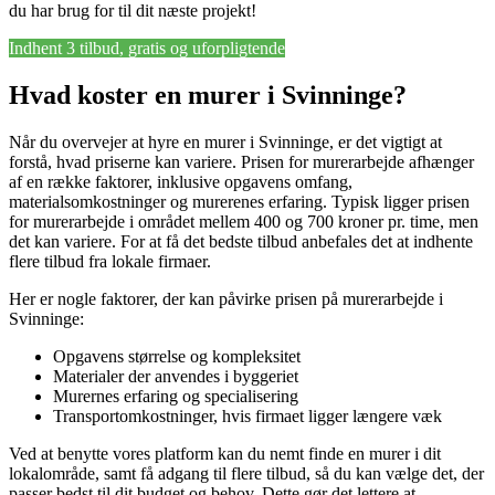
du har brug for til dit næste projekt!
Indhent 3 tilbud, gratis og uforpligtende
Hvad koster en murer i Svinninge?
Når du overvejer at hyre en murer i Svinninge, er det vigtigt at
forstå, hvad priserne kan variere. Prisen for murerarbejde afhænger
af en række faktorer, inklusive opgavens omfang,
materialsomkostninger og murerenes erfaring. Typisk ligger prisen
for murerarbejde i området mellem 400 og 700 kroner pr. time, men
det kan variere. For at få det bedste tilbud anbefales det at indhente
flere tilbud fra lokale firmaer.
Her er nogle faktorer, der kan påvirke prisen på murerarbejde i
Svinninge:
Opgavens størrelse og kompleksitet
Materialer der anvendes i byggeriet
Murernes erfaring og specialisering
Transportomkostninger, hvis firmaet ligger længere væk
Ved at benytte vores platform kan du nemt finde en murer i dit
lokalområde, samt få adgang til flere tilbud, så du kan vælge det, der
passer bedst til dit budget og behov. Dette gør det lettere at