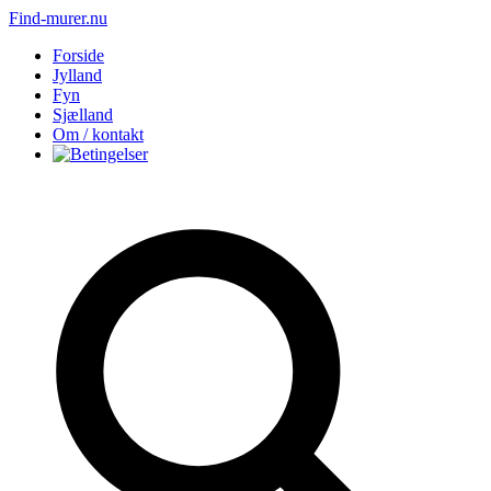
Find-murer.nu
Forside
Jylland
Fyn
Sjælland
Om / kontakt