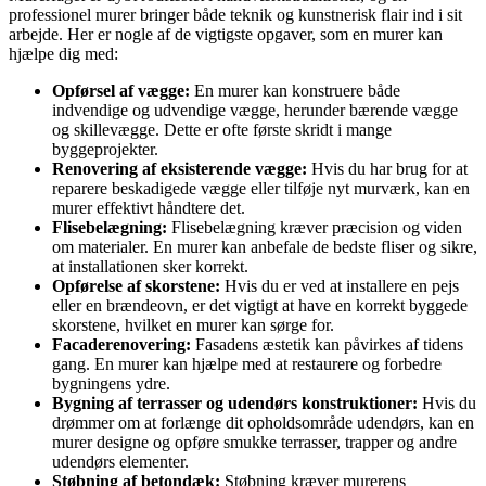
professionel murer bringer både teknik og kunstnerisk flair ind i sit
arbejde. Her er nogle af de vigtigste opgaver, som en murer kan
hjælpe dig med:
Opførsel af vægge:
En murer kan konstruere både
indvendige og udvendige vægge, herunder bærende vægge
og skillevægge. Dette er ofte første skridt i mange
byggeprojekter.
Renovering af eksisterende vægge:
Hvis du har brug for at
reparere beskadigede vægge eller tilføje nyt murværk, kan en
murer effektivt håndtere det.
Flisebelægning:
Flisebelægning kræver præcision og viden
om materialer. En murer kan anbefale de bedste fliser og sikre,
at installationen sker korrekt.
Opførelse af skorstene:
Hvis du er ved at installere en pejs
eller en brændeovn, er det vigtigt at have en korrekt byggede
skorstene, hvilket en murer kan sørge for.
Facaderenovering:
Fasadens æstetik kan påvirkes af tidens
gang. En murer kan hjælpe med at restaurere og forbedre
bygningens ydre.
Bygning af terrasser og udendørs konstruktioner:
Hvis du
drømmer om at forlænge dit opholdsområde udendørs, kan en
murer designe og opføre smukke terrasser, trapper og andre
udendørs elementer.
Støbning af betondæk:
Støbning kræver murerens