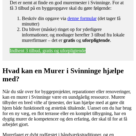
Det er nemt at finde en god murermester i Svinninge. For at
få 3 tilbud på en byggeopgave skal du gøre følgende:
Beskriv din opgave via
denne formular
(det tager få
minutter)
Du bliver (måske) ringet op for yderligere
informationer, og modtager herefter 3 tilbud fra lokale
murerfirmaer – det er
gratis
og
uforpligtende
.
Indhent 3 tilbud, gratis og uforpligtende
Hvad kan en Murer i Svinninge hjælpe
med?
Når du står over for byggeprojekter, reparationer eller renoveringer,
kan en murer i Svinninge være en uundgåelig ressource. Murere
tilbyder en bred vifte af tjenester, der kan hjælpe med at gøre dit
hjem både funktionelt og æstetisk tiltalende. Uanset om du har brug
for en ny væg, en flot terrasse eller en komplet tilbygning, har en
dygtig murer de kompetencer og den erfaring, der skal til for at få
arbejdet gjort.
Murerfaget er dybt rodfæstet i håndværkstraditioner, og en