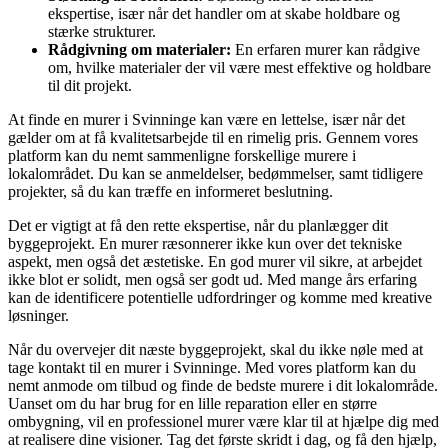
ekspertise, især når det handler om at skabe holdbare og
stærke strukturer.
Rådgivning om materialer:
En erfaren murer kan rådgive
om, hvilke materialer der vil være mest effektive og holdbare
til dit projekt.
At finde en murer i Svinninge kan være en lettelse, især når det
gælder om at få kvalitetsarbejde til en rimelig pris. Gennem vores
platform kan du nemt sammenligne forskellige murere i
lokalområdet. Du kan se anmeldelser, bedømmelser, samt tidligere
projekter, så du kan træffe en informeret beslutning.
Det er vigtigt at få den rette ekspertise, når du planlægger dit
byggeprojekt. En murer ræsonnerer ikke kun over det tekniske
aspekt, men også det æstetiske. En god murer vil sikre, at arbejdet
ikke blot er solidt, men også ser godt ud. Med mange års erfaring
kan de identificere potentielle udfordringer og komme med kreative
løsninger.
Når du overvejer dit næste byggeprojekt, skal du ikke nøle med at
tage kontakt til en murer i Svinninge. Med vores platform kan du
nemt anmode om tilbud og finde de bedste murere i dit lokalområde.
Uanset om du har brug for en lille reparation eller en større
ombygning, vil en professionel murer være klar til at hjælpe dig med
at realisere dine visioner. Tag det første skridt i dag, og få den hjælp,