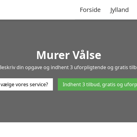
Forside
Jylland
Murer Vålse
Beskriv din opgave og indhent 3 uforpligtende og gratis til
 vælge vores service?
Indhent 3 tilbud, gratis og ufor