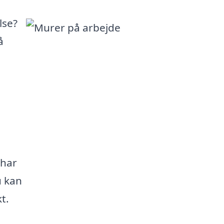
lse?
å
 har
u kan
t.