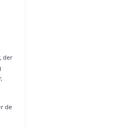
, der
g
,
er de