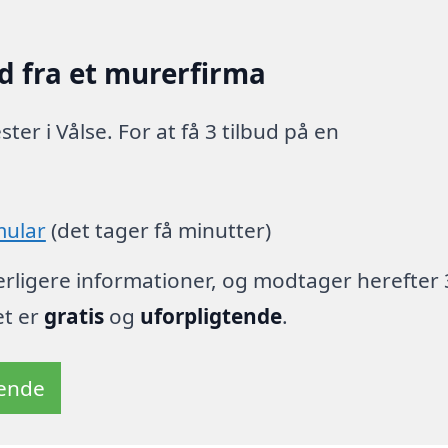
d fra et murerfirma
r i Vålse. For at få 3 tilbud på en
mular
(det tager få minutter)
derligere informationer, og modtager herefter 
et er
gratis
og
uforpligtende
.
tende