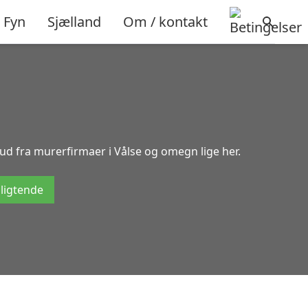
Fyn
Sjælland
Om / kontakt
bud fra murerfirmaer i Vålse og omegn lige her.
pligtende