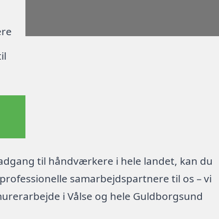
ere
il
dgang til håndværkere i hele landet, kan du
rofessionelle samarbejdspartnere til os – vi
murerarbejde i Vålse og hele Guldborgsund