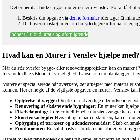
Det er nemt at finde en god murermester i Venslev. For at få 3 ti
Beskriv din opgave via
denne formular
(det tager få minutte
Du bliver (måske) ringet op for yderligere informationer, og
Indhent 3 tilbud, gratis og uforpligtende
Hvad kan en Murer i Venslev hjælpe med?
Når du står overfor bygge- eller renoveringsprojekter, kan en murer i
forvandle dine visioner til virkelighed. Uanset om du planlægger at byg
Murere er specialiserede håndværkere, der arbejder med materialer s
kunnen. Her er nogle af de vigtigste opgaver, en murer i Venslev kan
Opførelse af vægge:
Om det er indvendige eller udvendige væg
Renovering af eksisterende bygninger:
En murer kan hjælpe m
Flisebelægning:
Udover traditionelle murstensvægge kan en mur
Skorstensarbejde:
Hvis dit hjem har en skorsten, kan en murer s
Opbygning af terrasser og udendørsområder:
Skab en smuk u
Fundamenter:
En solid basis er fundamentet for ethvert bygger
Uanset hvilken type projekt du har i tankerne, er det altid en god idé