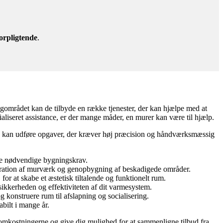
orpligtende
.
agområdet kan de tilbyde en række tjenester, der kan hjælpe med at
ialiseret assistance, er der mange måder, en murer kan være til hjælp.
de kan udføre opgaver, der kræver høj præcision og håndværksmæssig
de nødvendige bygningskrav.
paration af murværk og genopbygning af beskadigede områder.
r at skabe et æstetisk tiltalende og funktionelt rum.
 sikkerheden og effektiviteten af dit varmesystem.
 konstruere rum til afslapning og socialisering.
bilt i mange år.
tå omkostningerne og give dig mulighed for at sammenligne tilbud fra