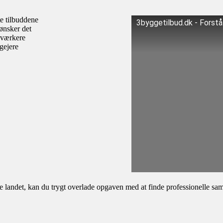
te tilbuddene
3byggetilbud.dk - Forst
ønsker det
dværkere
igejere
andet, kan du trygt overlade opgaven med at finde professionelle samar