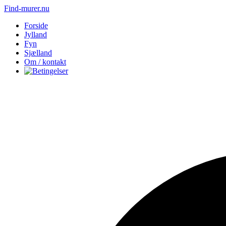
Find-murer.nu
Forside
Jylland
Fyn
Sjælland
Om / kontakt