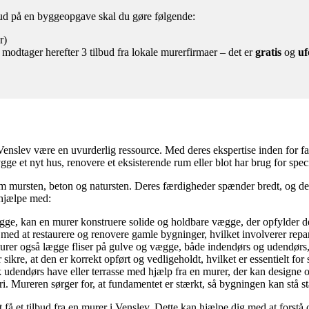
lbud på en byggeopgave skal du gøre følgende:
r)
 modtager herefter 3 tilbud fra lokale murerfirmaer – det er
gratis
og
uf
 Venslev være en uvurderlig ressource. Med deres ekspertise inden for f
ge et nyt hus, renovere et eksisterende rum eller blot har brug for spec
om mursten, beton og natursten. Deres færdigheder spænder bredt, og 
 hjælpe med:
ge, kan en murer konstruere solide og holdbare vægge, der opfylder 
ed at restaurere og renovere gamle bygninger, hvilket involverer re
er også lægge fliser på gulve og vægge, både indendørs og udendørs, fo
ikre, at den er korrekt opført og vedligeholdt, hvilket er essentielt for
dendørs have eller terrasse med hjælp fra en murer, der kan designe og
i. Mureren sørger for, at fundamentet er stærkt, så bygningen kan stå sta
 at få et tilbud fra en murer i Venslev. Dette kan hjælpe dig med at fors