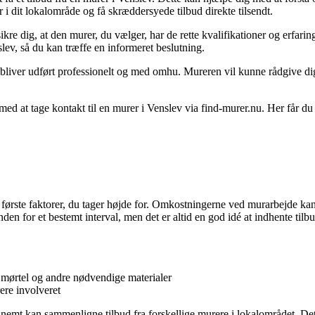
i dit lokalområde og få skræddersyede tilbud direkte tilsendt.
 sikre dig, at den murer, du vælger, har de rette kvalifikationer og erfar
lev, så du kan træffe en informeret beslutning.
bliver udført professionelt og med omhu. Mureren vil kunne rådgive dig 
 med at tage kontakt til en murer i Venslev via find-murer.nu. Her får du 
e første faktorer, du tager højde for. Omkostningerne ved murarbejde ka
en for et bestemt interval, men det er altid en god idé at indhente tilbud 
 mørtel og andre nødvendige materialer
ere involveret
 nemt kan sammenligne tilbud fra forskellige murere i lokalområdet. Dette