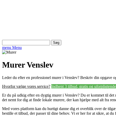
Søg
efter:
menu
Menu
Murer Venslev
Leder du efter en professionel murer i Venslev? Beskriv din opgave og
Hvorfor vælge vores service?
Indhent 3 tilbud, gratis og uforpligtende
Er du på udkig efter en dygtig murer i Venslev? Du er kommet til det r
det nemt for dig at finde lokale murere, der kan hjælpe med alt fra ren
Med vores platform kan du hurtigt danne dig et overblik over de tilg
bestille et tilbud, der passer til dine behov. Vi er her for at sikre, at du