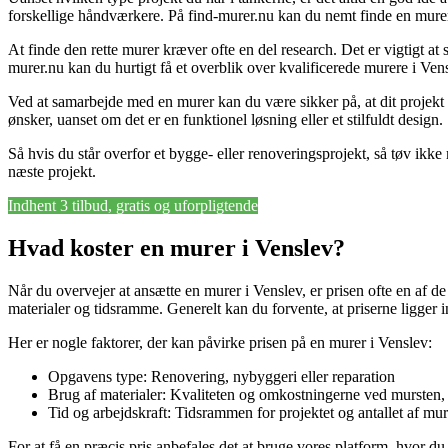
forskellige håndværkere. På find-murer.nu kan du nemt finde en murer 
At finde den rette murer kræver ofte en del research. Det er vigtigt at
murer.nu kan du hurtigt få et overblik over kvalificerede murere i Vens
Ved at samarbejde med en murer kan du være sikker på, at dit projekt 
ønsker, uanset om det er en funktionel løsning eller et stilfuldt design.
Så hvis du står overfor et bygge- eller renoveringsprojekt, så tøv ikke
næste projekt.
Indhent 3 tilbud, gratis og uforpligtende
Hvad koster en murer i Venslev?
Når du overvejer at ansætte en murer i Venslev, er prisen ofte en af d
materialer og tidsramme. Generelt kan du forvente, at priserne ligger ind
Her er nogle faktorer, der kan påvirke prisen på en murer i Venslev:
Opgavens type: Renovering, nybyggeri eller reparation
Brug af materialer: Kvaliteten og omkostningerne ved mursten,
Tid og arbejdskraft: Tidsrammen for projektet og antallet af mur
For at få en præcis pris anbefales det at bruge vores platform, hvor du