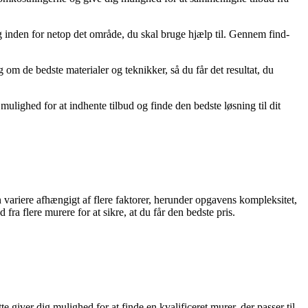
ing inden for netop det område, du skal bruge hjælp til. Gennem find-
om de bedste materialer og teknikker, så du får det resultat, du
mulighed for at indhente tilbud og finde den bedste løsning til dit
n variere afhængigt af flere faktorer, herunder opgavens kompleksitet,
fra flere murere for at sikre, at du får den bedste pris.
 giver dig mulighed for at finde en kvalificeret murer, der passer til