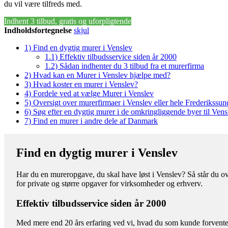
du vil være tilfreds med.
Indhent 3 tilbud, gratis og uforpligtende
Indholdsfortegnelse
skjul
1)
Find en dygtig murer i Venslev
1.1)
Effektiv tilbudsservice siden år 2000
1.2)
Sådan indhenter du 3 tilbud fra et murerfirma
2)
Hvad kan en Murer i Venslev hjælpe med?
3)
Hvad koster en murer i Venslev?
4)
Fordele ved at vælge Murer i Venslev
5)
Oversigt over murerfirmaer i Venslev eller hele Frederikss
6)
Søg efter en dygtig murer i de omkringliggende byer til Vens
7)
Find en murer i andre dele af Danmark
Find en dygtig murer i Venslev
Har du en mureropgave, du skal have løst i Venslev? Så står du ov
for private og større opgaver for virksomheder og erhverv.
Effektiv tilbudsservice siden år 2000
Med mere end 20 års erfaring ved vi, hvad du som kunde forventer 