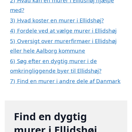
2)
Hvad kan en murer i Ellidshøj hjælpe
med?
3)
Hvad koster en murer i Ellidshøj?
4)
Fordele ved at vælge murer i Ellidshøj
5)
Oversigt over murerfirmaer i Ellidshøj
eller hele Aalborg kommune
6)
Søg efter en dygtig murer i de
omkringliggende byer til Ellidshøj?
7)
Find en murer i andre dele af Danmark
Find en dygtig
murer i Ellidshøj