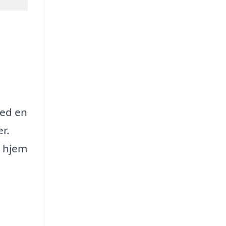
med en
r.
t hjem