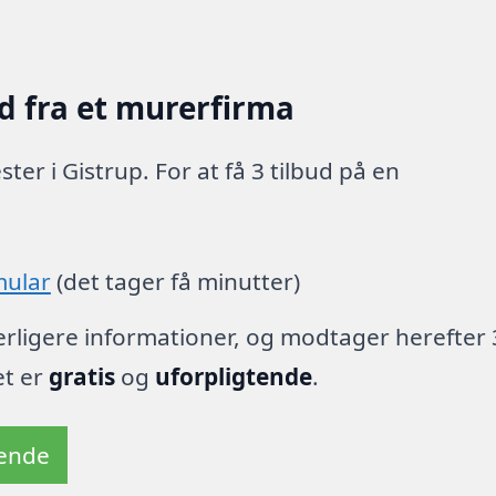
d fra et murerfirma
er i Gistrup. For at få 3 tilbud på en
mular
(det tager få minutter)
derligere informationer, og modtager herefter 
et er
gratis
og
uforpligtende
.
tende