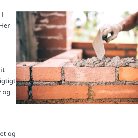
i
 Her
it
igtigt
v og
et og