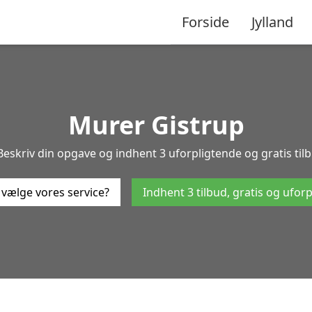
Forside
Jylland
Murer Gistrup
Beskriv din opgave og indhent 3 uforpligtende og gratis til
 vælge vores service?
Indhent 3 tilbud, gratis og ufor