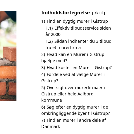
Indholdsfortegnelse
skjul
1)
Find en dygtig murer i Gistrup
1.1)
Effektiv tilbudsservice siden
år 2000
1.2)
Sådan indhenter du 3 tilbud
fra et murerfirma
2)
Hvad kan en Murer i Gistrup
hjælpe med?
3)
Hvad koster en Murer i Gistrup?
4)
Fordele ved at vælge Murer i
Gistrup?
5)
Oversigt over murerfirmaer i
Gistrup eller hele Aalborg
kommune
6)
Søg efter en dygtig murer i de
omkringliggende byer til Gistrup?
7)
Find en murer i andre dele af
Danmark