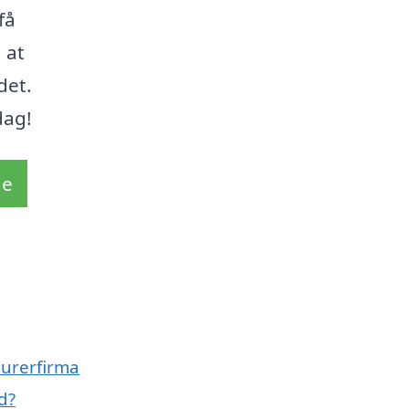
få
 at
det.
dag!
de
murerfirma
d?