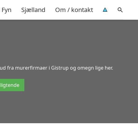
Fyn
Sjælland
Om / kontakt
bud fra murerfirmaer i Gistrup og omegn lige her.
pligtende