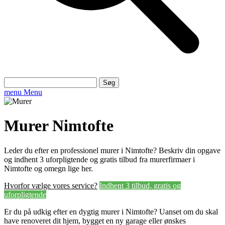
Søg
efter:
menu
Menu
Murer Nimtofte
Leder du efter en professionel murer i Nimtofte? Beskriv din opgave
og indhent 3 uforpligtende og gratis tilbud fra murerfirmaer i
Nimtofte og omegn lige her.
Hvorfor vælge vores service?
Indhent 3 tilbud, gratis og
uforpligtende
Er du på udkig efter en dygtig murer i Nimtofte? Uanset om du skal
have renoveret dit hjem, bygget en ny garage eller ønskes