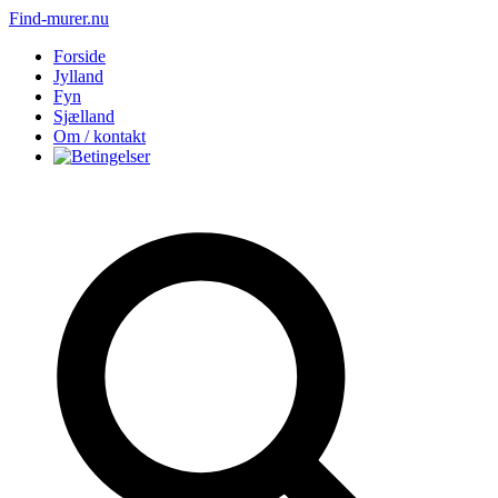
Find-murer.nu
Forside
Jylland
Fyn
Sjælland
Om / kontakt