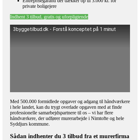
Entreprisegaranti der dækker op til 3.000 kr. for
private boligejere
Indhent 3 tilbud, gratis og uforpligtende
3byggetilbud.dk - Forstå konceptet på 1 minut
Med 500.000 formidlede opgaver og adgang til håndværkere
i hele landet, kan du trygt overlade opgaven med at finde
professionelle samarbejdspartnere til os – vi har flere
håndværkere, der udfører murerarbejde i Nimtofte og hele
Syddjurs kommune.
Sådan indhenter du 3 tilbud fra et murerfirma