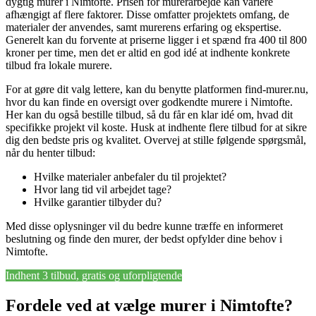
dygtig murer i Nimtofte. Prisen for murerarbejde kan variere
afhængigt af flere faktorer. Disse omfatter projektets omfang, de
materialer der anvendes, samt murerens erfaring og ekspertise.
Generelt kan du forvente at priserne ligger i et spænd fra 400 til 800
kroner per time, men det er altid en god idé at indhente konkrete
tilbud fra lokale murere.
For at gøre dit valg lettere, kan du benytte platformen find-murer.nu,
hvor du kan finde en oversigt over godkendte murere i Nimtofte.
Her kan du også bestille tilbud, så du får en klar idé om, hvad dit
specifikke projekt vil koste. Husk at indhente flere tilbud for at sikre
dig den bedste pris og kvalitet. Overvej at stille følgende spørgsmål,
når du henter tilbud:
Hvilke materialer anbefaler du til projektet?
Hvor lang tid vil arbejdet tage?
Hvilke garantier tilbyder du?
Med disse oplysninger vil du bedre kunne træffe en informeret
beslutning og finde den murer, der bedst opfylder dine behov i
Nimtofte.
Indhent 3 tilbud, gratis og uforpligtende
Fordele ved at vælge murer i Nimtofte?