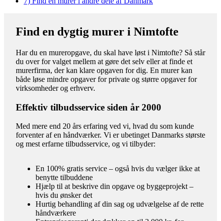
7)
Find en murer i andre dele af Danmark
Find en dygtig murer i Nimtofte
Har du en mureropgave, du skal have løst i Nimtofte? Så står
du over for valget mellem at gøre det selv eller at finde et
murerfirma, der kan klare opgaven for dig. En murer kan
både løse mindre opgaver for private og større opgaver for
virksomheder og erhverv.
Effektiv tilbudsservice siden år 2000
Med mere end 20 års erfaring ved vi, hvad du som kunde
forventer af en håndværker. Vi er ubetinget Danmarks største
og mest erfarne tilbudsservice, og vi tilbyder:
En 100% gratis service – også hvis du vælger ikke at
benytte tilbuddene
Hjælp til at beskrive din opgave og byggeprojekt –
hvis du ønsker det
Hurtig behandling af din sag og udvælgelse af de rette
håndværkere