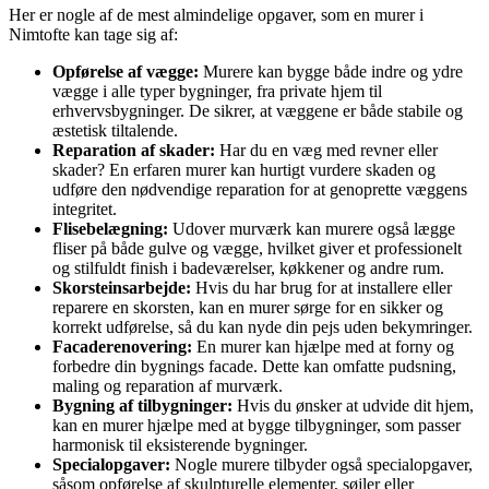
Her er nogle af de mest almindelige opgaver, som en murer i
Nimtofte kan tage sig af:
Opførelse af vægge:
Murere kan bygge både indre og ydre
vægge i alle typer bygninger, fra private hjem til
erhvervsbygninger. De sikrer, at væggene er både stabile og
æstetisk tiltalende.
Reparation af skader:
Har du en væg med revner eller
skader? En erfaren murer kan hurtigt vurdere skaden og
udføre den nødvendige reparation for at genoprette væggens
integritet.
Flisebelægning:
Udover murværk kan murere også lægge
fliser på både gulve og vægge, hvilket giver et professionelt
og stilfuldt finish i badeværelser, køkkener og andre rum.
Skorsteinsarbejde:
Hvis du har brug for at installere eller
reparere en skorsten, kan en murer sørge for en sikker og
korrekt udførelse, så du kan nyde din pejs uden bekymringer.
Facaderenovering:
En murer kan hjælpe med at forny og
forbedre din bygnings facade. Dette kan omfatte pudsning,
maling og reparation af murværk.
Bygning af tilbygninger:
Hvis du ønsker at udvide dit hjem,
kan en murer hjælpe med at bygge tilbygninger, som passer
harmonisk til eksisterende bygninger.
Specialopgaver:
Nogle murere tilbyder også specialopgaver,
såsom opførelse af skulpturelle elementer, søjler eller