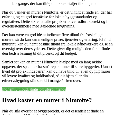
buegange, der kan tilføje unikke detaljer til dit hjem.
Når du vælger en murer i Nimtofte, er det vigtigt at finde en, der har
erfaring og en god forståelse for lokale byggestandarder og
regulativer. Dette sikrer, at alle projekter bliver udført korrekt og i
overensstemmelse med gældende lovgivning.
Det kan være en god idé at indhente flere tilbud fra forskellige
murere, så du kan sammenligne priser, tjenester og erfaring. På find-
murer.nu kan du nemt bestille tilbud fra lokale håndværkere og se en
oversigt over deres ydelser. Dette giver dig muligheden for at finde
den bedste løsning til dit projekt og dit budget.
Samlet set kan en murer i Nimtofte hjælpe med en lang række
opgaver, der spænder fra små reparationer til store byggerier. Uanset
hvad dit projekt indebærer, kan du have tillid til, at en dygtig murer
vil levere kvalitet og holdbarhed, så dit hjem eller din
erhvervsbygning står stærkt i mange år fremover.
Indhent 3 tilbud, gratis og uforpligtende
Hvad koster en murer i Nimtofte?
Når du står overfor et byggeprojekt, er det essentielt at finde en