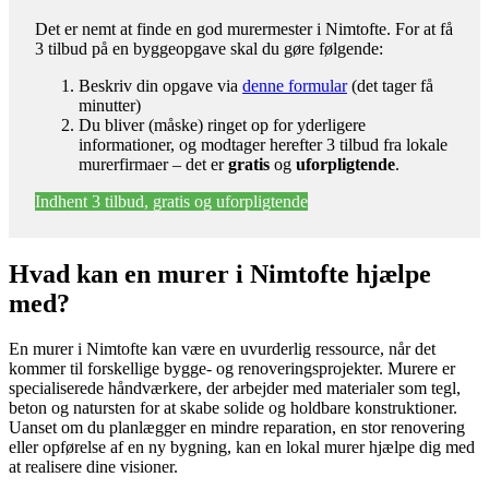
Det er nemt at finde en god murermester i Nimtofte. For at få
3 tilbud på en byggeopgave skal du gøre følgende:
Beskriv din opgave via
denne formular
(det tager få
minutter)
Du bliver (måske) ringet op for yderligere
informationer, og modtager herefter 3 tilbud fra lokale
murerfirmaer – det er
gratis
og
uforpligtende
.
Indhent 3 tilbud, gratis og uforpligtende
Hvad kan en murer i Nimtofte hjælpe
med?
En murer i Nimtofte kan være en uvurderlig ressource, når det
kommer til forskellige bygge- og renoveringsprojekter. Murere er
specialiserede håndværkere, der arbejder med materialer som tegl,
beton og natursten for at skabe solide og holdbare konstruktioner.
Uanset om du planlægger en mindre reparation, en stor renovering
eller opførelse af en ny bygning, kan en lokal murer hjælpe dig med
at realisere dine visioner.