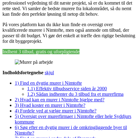
professionel vejledning til dit næste projekt, så er du kommet til det
rette sted. Vi samler de bedste murere fra lokalområdet, så du nemt
kan finde den perfekte løsning til netop dit behov.
På vores platform kan du ikke kun finde en oversigt over
kvalificerede murere i Nimtofte, men også anmode om tilbud, der
passer til dit budget. Vi gør det enkelt at træffe den rigtige beslutning
for dit byggeprojekt.
Indhent 3 tilbud, gratis og uforpligtende
Indholdsfortegnelse
skjul
1)
Find en dygtig murer i Nimtofte
1.1)
Effektiv tilbudsservice siden år 2000
1.2)
Sådan indhenter du 3 tilbud fra et murerfirma
2)
Hvad kan en murer i Nimtofte hjælpe med?
3)
Hvad koster en murer i Nimtofte?
4)
Fordele ved at vælge murer i Nimtofte?
5)
Oversigt over murerfirmaer i Nimtofte eller hele Syddjurs
kommune
6)
Søg efter en dygtig murer i de omkringliggende byer til
Nimtofte?