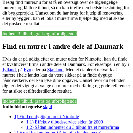
Besøg find-murer.nu for at få en oversigt over de tilgængelige
murere, og få flere tilbud, så du kan træffe den bedste beslutning for
dit byggeprojekt. Uanset om du har brug for hjælp til renovering
eller nybyggeri, kan et lokalt murerfirma hjælpe dig med at skabe
det ønskede resultat.
Indhent 3 tilbud, gratis og uforpligtende
Find en murer i andre dele af Danmark
Hvis du er på udkig efter en murer uden for Nimtofte, kan du finde
et kvalificeret firma i andre dele af Danmark. For eksempel i en by i
Jylland
, på
Fyn
eller på
Sjælland
. Med et etableret netværk af
murere i hele landet kan du være sikker på at finde dygtige
håndværkere, der kan løse dine opgaver. Uanset hvor du befinder
dig, er det vigtigt at vælge en murer med erfaring og gode referencer
for at sikre et tilfredsstillende resultat.
Indhent 3 tilbud, gratis og uforpligtende
Indholdsfortegnelse
skjul
1)
Find en dygtig murer i Nimtofte
1.1)
Effektiv tilbudsservice siden år 2000
1.2)
Sådan indhenter du 3 tilbud fra et murerfirma
2)
Hvad kan en murer i Nimtofte hjælpe med?