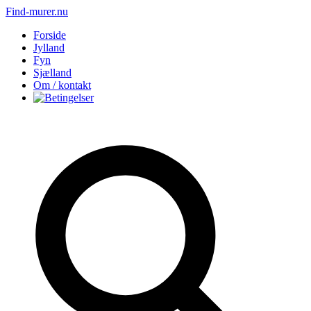
Find-murer.nu
Forside
Jylland
Fyn
Sjælland
Om / kontakt