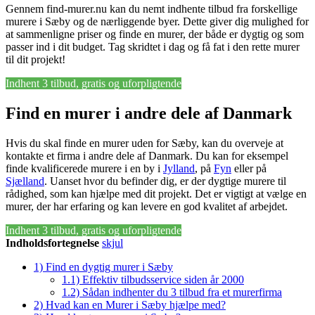
Gennem find-murer.nu kan du nemt indhente tilbud fra forskellige
murere i Sæby og de nærliggende byer. Dette giver dig mulighed for
at sammenligne priser og finde en murer, der både er dygtig og som
passer ind i dit budget. Tag skridtet i dag og få fat i den rette murer
til dit projekt!
Indhent 3 tilbud, gratis og uforpligtende
Find en murer i andre dele af Danmark
Hvis du skal finde en murer uden for Sæby, kan du overveje at
kontakte et firma i andre dele af Danmark. Du kan for eksempel
finde kvalificerede murere i en by i
Jylland
, på
Fyn
eller på
Sjælland
. Uanset hvor du befinder dig, er der dygtige murere til
rådighed, som kan hjælpe med dit projekt. Det er vigtigt at vælge en
murer, der har erfaring og kan levere en god kvalitet af arbejdet.
Indhent 3 tilbud, gratis og uforpligtende
Indholdsfortegnelse
skjul
1)
Find en dygtig murer i Sæby
1.1)
Effektiv tilbudsservice siden år 2000
1.2)
Sådan indhenter du 3 tilbud fra et murerfirma
2)
Hvad kan en Murer i Sæby hjælpe med?