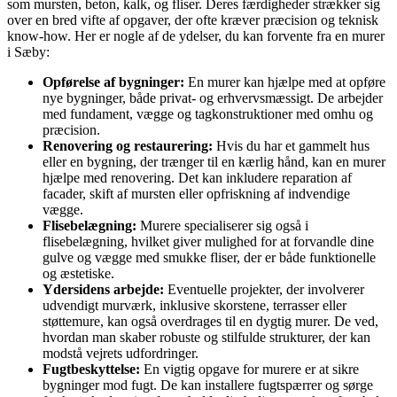
som mursten, beton, kalk, og fliser. Deres færdigheder strækker sig
over en bred vifte af opgaver, der ofte kræver præcision og teknisk
know-how. Her er nogle af de ydelser, du kan forvente fra en murer
i Sæby:
Opførelse af bygninger:
En murer kan hjælpe med at opføre
nye bygninger, både privat- og erhvervsmæssigt. De arbejder
med fundament, vægge og tagkonstruktioner med omhu og
præcision.
Renovering og restaurering:
Hvis du har et gammelt hus
eller en bygning, der trænger til en kærlig hånd, kan en murer
hjælpe med renovering. Det kan inkludere reparation af
facader, skift af mursten eller opfriskning af indvendige
vægge.
Flisebelægning:
Murere specialiserer sig også i
flisebelægning, hvilket giver mulighed for at forvandle dine
gulve og vægge med smukke fliser, der er både funktionelle
og æstetiske.
Ydersidens arbejde:
Eventuelle projekter, der involverer
udvendigt murværk, inklusive skorstene, terrasser eller
støttemure, kan også overdrages til en dygtig murer. De ved,
hvordan man skaber robuste og stilfulde strukturer, der kan
modstå vejrets udfordringer.
Fugtbeskyttelse:
En vigtig opgave for murere er at sikre
bygninger mod fugt. De kan installere fugtspærrer og sørge