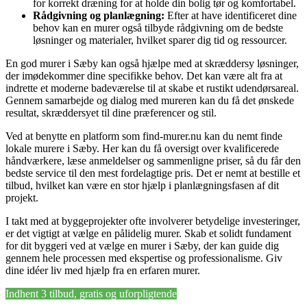
for korrekt dræning for at holde din bolig tør og komfortabel.
Rådgivning og planlægning:
Efter at have identificeret dine
behov kan en murer også tilbyde rådgivning om de bedste
løsninger og materialer, hvilket sparer dig tid og ressourcer.
En god murer i Sæby kan også hjælpe med at skræddersy løsninger,
der imødekommer dine specifikke behov. Det kan være alt fra at
indrette et moderne badeværelse til at skabe et rustikt udendørsareal.
Gennem samarbejde og dialog med mureren kan du få det ønskede
resultat, skræddersyet til dine præferencer og stil.
Ved at benytte en platform som find-murer.nu kan du nemt finde
lokale murere i Sæby. Her kan du få oversigt over kvalificerede
håndværkere, læse anmeldelser og sammenligne priser, så du får den
bedste service til den mest fordelagtige pris. Det er nemt at bestille et
tilbud, hvilket kan være en stor hjælp i planlægningsfasen af dit
projekt.
I takt med at byggeprojekter ofte involverer betydelige investeringer,
er det vigtigt at vælge en pålidelig murer. Skab et solidt fundament
for dit byggeri ved at vælge en murer i Sæby, der kan guide dig
gennem hele processen med ekspertise og professionalisme. Giv
dine idéer liv med hjælp fra en erfaren murer.
Indhent 3 tilbud, gratis og uforpligtende