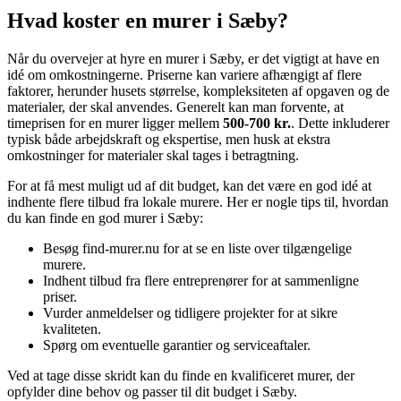
Hvad koster en murer i Sæby?
Når du overvejer at hyre en murer i Sæby, er det vigtigt at have en
idé om omkostningerne. Priserne kan variere afhængigt af flere
faktorer, herunder husets størrelse, kompleksiteten af opgaven og de
materialer, der skal anvendes. Generelt kan man forvente, at
timeprisen for en murer ligger mellem
500-700 kr.
. Dette inkluderer
typisk både arbejdskraft og ekspertise, men husk at ekstra
omkostninger for materialer skal tages i betragtning.
For at få mest muligt ud af dit budget, kan det være en god idé at
indhente flere tilbud fra lokale murere. Her er nogle tips til, hvordan
du kan finde en god murer i Sæby:
Besøg find-murer.nu for at se en liste over tilgængelige
murere.
Indhent tilbud fra flere entreprenører for at sammenligne
priser.
Vurder anmeldelser og tidligere projekter for at sikre
kvaliteten.
Spørg om eventuelle garantier og serviceaftaler.
Ved at tage disse skridt kan du finde en kvalificeret murer, der
opfylder dine behov og passer til dit budget i Sæby.