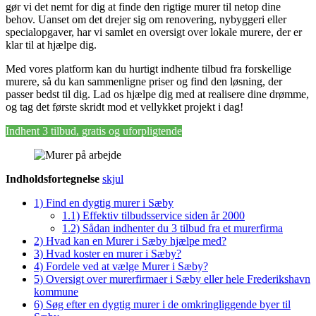
gør vi det nemt for dig at finde den rigtige murer til netop dine
behov. Uanset om det drejer sig om renovering, nybyggeri eller
specialopgaver, har vi samlet en oversigt over lokale murere, der er
klar til at hjælpe dig.
Med vores platform kan du hurtigt indhente tilbud fra forskellige
murere, så du kan sammenligne priser og find den løsning, der
passer bedst til dig. Lad os hjælpe dig med at realisere dine drømme,
og tag det første skridt mod et vellykket projekt i dag!
Indhent 3 tilbud, gratis og uforpligtende
Indholdsfortegnelse
skjul
1)
Find en dygtig murer i Sæby
1.1)
Effektiv tilbudsservice siden år 2000
1.2)
Sådan indhenter du 3 tilbud fra et murerfirma
2)
Hvad kan en Murer i Sæby hjælpe med?
3)
Hvad koster en murer i Sæby?
4)
Fordele ved at vælge Murer i Sæby?
5)
Oversigt over murerfirmaer i Sæby eller hele Frederikshavn
kommune
6)
Søg efter en dygtig murer i de omkringliggende byer til