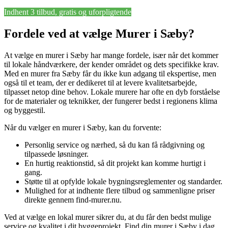
Indhent 3 tilbud, gratis og uforpligtende
Fordele ved at vælge Murer i Sæby?
At vælge en murer i Sæby har mange fordele, især når det kommer
til lokale håndværkere, der kender området og dets specifikke krav.
Med en murer fra Sæby får du ikke kun adgang til ekspertise, men
også til et team, der er dedikeret til at levere kvalitetsarbejde,
tilpasset netop dine behov. Lokale murere har ofte en dyb forståelse
for de materialer og teknikker, der fungerer bedst i regionens klima
og byggestil.
Når du vælger en murer i Sæby, kan du forvente:
Personlig service og nærhed, så du kan få rådgivning og
tilpassede løsninger.
En hurtig reaktionstid, så dit projekt kan komme hurtigt i
gang.
Støtte til at opfylde lokale bygningsreglementer og standarder.
Mulighed for at indhente flere tilbud og sammenligne priser
direkte gennem find-murer.nu.
Ved at vælge en lokal murer sikrer du, at du får den bedst mulige
service og kvalitet i dit byggeprojekt. Find din murer i Sæby i dag