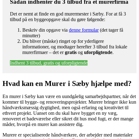
Sådan indhenter du 3 tilbud fra et murerfirma
Det er nemt at finde en god murermester i Sæby. For at få 3
tilbud på en byggeopgave skal du gøre følgende:
Beskriv din opgave via
denne formular
(det tager få
minutter)
Du bliver (måske) ringet op for yderligere
informationer, og modtager herefter 3 tilbud fra lokale
murerfirmaer – det er
gratis
og
uforpligtende
.
Indhent 3 tilbud, gratis og uforpligtende
Hvad kan en Murer i Sæby hjælpe med?
En murer i Sæby kan være en uundgåelig samarbejdspartner, når det
kommer til bygge- og renoveringsprojekter. Murere bringer ikke kun
håndværksmæssig dygtighed, men også erfaring og kreativitet til
ethvert projekt. Uanset om du skal have bygget en ny væg,
renoveret et badeværelse eller sikret dit hus mod fugt, er der mange
måder, hvorpå en murer kan assistere dig.
Murere er specialiserede håndværkere, der arbejder med materialer