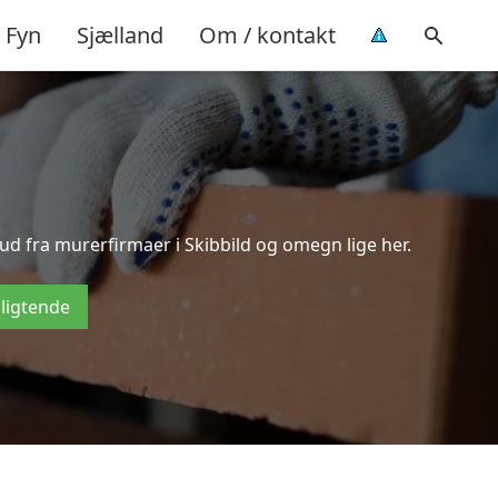
Fyn
Sjælland
Om / kontakt
bud fra murerfirmaer i Skibbild og omegn lige her.
pligtende