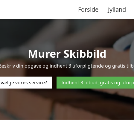
Forside
Jylland
Murer Skibbild
Beskriv din opgave og indhent 3 uforpligtende og gratis til
 vælge vores service?
Indhent 3 tilbud, gratis og ufor