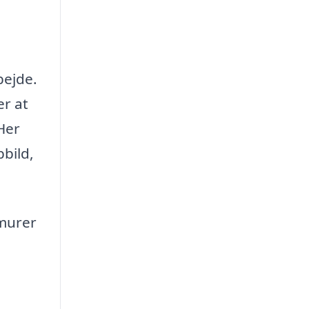
bejde.
er at
 Her
bbild,
 murer