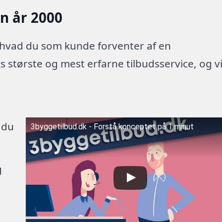
en år 2000
 hvad du som kunde forventer af en
 største og mest erfarne tilbudsservice, og v
 du
3byggetilbud.dk - Forstå konceptet på 1 minut
g