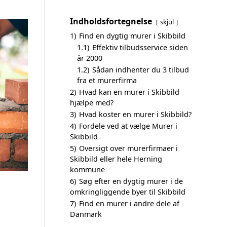
Indholdsfortegnelse
skjul
1)
Find en dygtig murer i Skibbild
1.1)
Effektiv tilbudsservice siden
år 2000
1.2)
Sådan indhenter du 3 tilbud
fra et murerfirma
2)
Hvad kan en murer i Skibbild
hjælpe med?
3)
Hvad koster en murer i Skibbild?
4)
Fordele ved at vælge Murer i
Skibbild
5)
Oversigt over murerfirmaer i
Skibbild eller hele Herning
kommune
6)
Søg efter en dygtig murer i de
omkringliggende byer til Skibbild
7)
Find en murer i andre dele af
Danmark