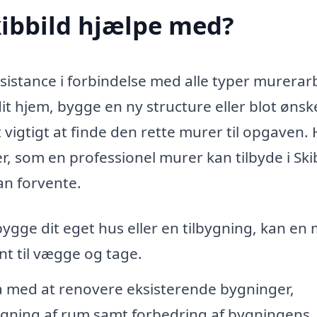
kibbild hjælpe med?
ssistance i forbindelse med alle typer murerar
t hjem, bygge en ny structure eller blot ønsk
 vigtigt at finde den rette murer til opgaven.
r, som en professionel murer kan tilbyde i Ski
kan forvente.
gge dit eget hus eller en tilbygning, kan en
nt til vægge og tage.
 med at renovere eksisterende bygninger,
gning af rum samt forbedring af bygningens