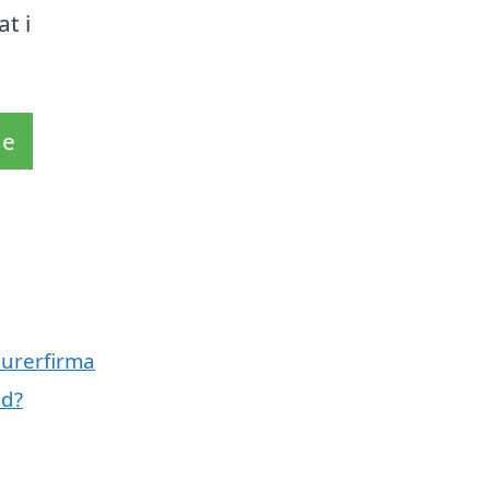
t i
de
murerfirma
ed?