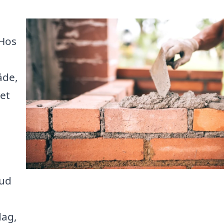
 Hos
åde,
ret
bud
dag,