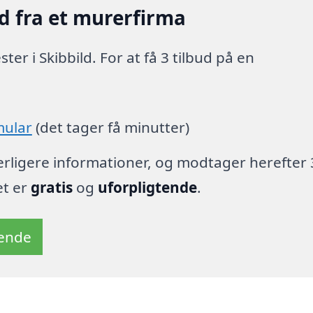
d fra et murerfirma
r i Skibbild. For at få 3 tilbud på en
mular
(det tager få minutter)
derligere informationer, og modtager herefter 
et er
gratis
og
uforpligtende
.
tende