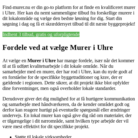
Find-murer.nu er din go-to platform for at finde en kvalificeret murer
i Uhre. Her kan du nemt sammenligne tilbud fra forskellige murere i
dit lokalområde og vælge den bedste løsning for dig. Start din
søgning i dag og få et skræddersyet tilbud til dit næste byggeprojekt!
Indhent 3 tilbud, gratis og uforpligtende
Fordele ved at vælge Murer i Uhre
At vælge en
Murer i Uhre
har mange fordele, især når det kommer
til at få udført kvalitetsarbejde i dit lokale område. Når du
samarbejder med en murer, der har rod i Uhre, kan du nyde godt af
en forståelse for de specifikke byggetraditioner og krav, der er
gældende i regionen. Dette sikrer, at dit projekt ikke blot opfylder
dine forventninger, men også overholder lokale standarder.
Derudover giver det dig mulighed for at få hurtigere kommunikation
og samarbejde med håndværkeren, da de kender området godt og
derfor kan reagere hurtigt på eventuelle spørgsmål eller ændringer
undervejs. En lokal murer kan også give dig råd om materialer, der
er tilgængelige i dit nærområde, samt hvilken type arbejde der vil
være mest effektivt for dit specifikke projekt.
Støtte til lokale virksomheder