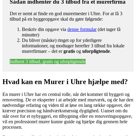
Sådan indhenter du 3 tilbud fra et murerfirma
Det er nemt at finde en god murermester i Uhre. For at få 3
tilbud på en byggeopgave skal du gøre følgende:
Beskriv din opgave via
denne formular
(det tager få
minutter)
Du bliver (måske) ringet op for yderligere
informationer, og modtager herefter 3 tilbud fra lokale
murerfirmaer – det er
gratis
og
uforpligtende
.
Indhent 3 tilbud, gratis og uforpligtende
Hvad kan en Murer i Uhre hjælpe med?
En murer i Uhre har en central rolle, når det kommer til byggeri og
renovering. De er eksperter i at arbejde med murværk, og de har den
nødvendige erfaring og viden til at løse en lang række opgaver, der
kræver præcision og håndværksmæssig dygtighed. Uanset om du
står over for et nybyggeri, en tilbygning eller en renoveringsopgave,
vil en professionel murer kunne guide og hjælpe dig gennem hele
processen.