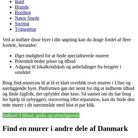
Ikast
Brande
Bording
Nørre Snede
Sorring
Tvingstrup
Ved at indføre disse byer i din søgning kan du drage fordel af flere
fordele, herunder:
Øget mulighed for at finde specialiserede murere
Potentielt bedre priser og tilbud
Adgang til lokalkendskab og anbefalinger fra brugere i
området
Brug find-murer.nu til at få et klart overblik over murere i Uhre og
nærliggende byer. Platformen gør det nemt for dig at indhente tilbud
og finde fagfolk, der opfylder dine krav. Så uanset om du har brug
for hjælp til nybyggeri, renovering eller reparation, kan du finde den
rette murer i dit nærområde med blot et par klik.
Indhent 3 tilbud, gratis og uforpligtende
Find en murer i andre dele af Danmark