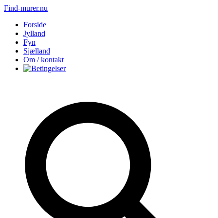
Find-murer.nu
Forside
Jylland
Fyn
Sjælland
Om / kontakt