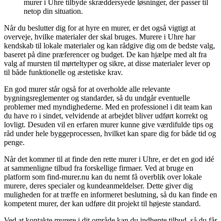
murer i Uhre tilbyde skræddersyede løsninger, der passer til
netop din situation.
Når du beslutter dig for at hyre en murer, er det også vigtigt at
overveje, hvilke materialer der skal bruges. Murere i Uhre har
kendskab til lokale materialer og kan rådgive dig om de bedste valg,
baseret på dine præferencer og budget. De kan hjælpe med alt fra
valg af mursten til mørteltyper og sikre, at disse materialer lever op
til både funktionelle og æstetiske krav.
En god murer står også for at overholde alle relevante
bygningsreglementer og standarder, så du undgår eventuelle
problemer med myndighederne. Med en professionel i dit team kan
du have ro i sindet, velvidende at arbejdet bliver udført korrekt og
lovligt. Desuden vil en erfaren murer kunne give værdifulde tips og
råd under hele byggeprocessen, hvilket kan spare dig for både tid og
penge.
Når det kommer til at finde den rette murer i Uhre, er det en god idé
at sammenligne tilbud fra forskellige firmaer. Ved at bruge en
platform som find-murer.nu kan du nemt få overblik over lokale
murere, deres specialer og kundeanmeldelser. Dette giver dig
muligheden for at træffe en informeret beslutning, så du kan finde en
kompetent murer, der kan udføre dit projekt til højeste standard.
Ved at kontakte murere i dit område kan du indhente tilbud, så du får