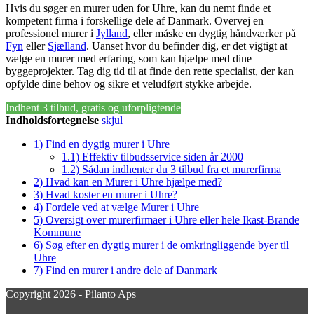
Hvis du søger en murer uden for Uhre, kan du nemt finde et
kompetent firma i forskellige dele af Danmark. Overvej en
professionel murer i
Jylland
, eller måske en dygtig håndværker på
Fyn
eller
Sjælland
. Uanset hvor du befinder dig, er det vigtigt at
vælge en murer med erfaring, som kan hjælpe med dine
byggeprojekter. Tag dig tid til at finde den rette specialist, der kan
opfylde dine behov og sikre et veludført stykke arbejde.
Indhent 3 tilbud, gratis og uforpligtende
Indholdsfortegnelse
skjul
1)
Find en dygtig murer i Uhre
1.1)
Effektiv tilbudsservice siden år 2000
1.2)
Sådan indhenter du 3 tilbud fra et murerfirma
2)
Hvad kan en Murer i Uhre hjælpe med?
3)
Hvad koster en murer i Uhre?
4)
Fordele ved at vælge Murer i Uhre
5)
Oversigt over murerfirmaer i Uhre eller hele Ikast-Brande
Kommune
6)
Søg efter en dygtig murer i de omkringliggende byer til
Uhre
7)
Find en murer i andre dele af Danmark
Copyright 2026 - Pilanto Aps