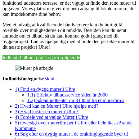
funktionel udendørs terrasse, er det vigtigt at finde den rette murer til
opgaven. Vores platform giver dig nem adgang til lokale murere, der
kan imødekomme dine behov.
Med et udvalg af kvalificerede håndværkere kan du hurtigt få
overblik over mulighederne i dit område. Desuden kan du nemt
anmode om et tilbud, så du kan komme godt i gang med dit
byggeprojekt. Lad os hjælpe dig med at finde den perfekte murer til
dit næste projekt i Uhre!
Indhent 3 tilbud, gratis og uforpligtende
Indholdsfortegnelse
skjul
1)
Find en dygtig murer i Uhre
1.1)
Effektiv tilbudsservice siden år 2000
1.2)
Sådan indhenter du 3 tilbud fra et murerfirma
2)
Hvad kan en Murer i Uhre hjælpe med?
3)
Hvad koster en murer i Uhre?
4)
Fordele ved at vælge Murer i Uhre
5)
Oversigt over murerfirmaer i Uhre eller hele Ikast-Brande
Kommune
6)
Søg efter en dygtig murer i de omkringliggende byer til