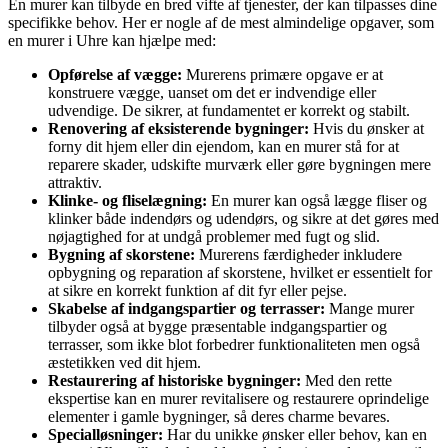
En murer kan tilbyde en bred vifte af tjenester, der kan tilpasses dine
specifikke behov. Her er nogle af de mest almindelige opgaver, som
en murer i Uhre kan hjælpe med:
Opførelse af vægge:
Murerens primære opgave er at
konstruere vægge, uanset om det er indvendige eller
udvendige. De sikrer, at fundamentet er korrekt og stabilt.
Renovering af eksisterende bygninger:
Hvis du ønsker at
forny dit hjem eller din ejendom, kan en murer stå for at
reparere skader, udskifte murværk eller gøre bygningen mere
attraktiv.
Klinke- og fliselægning:
En murer kan også lægge fliser og
klinker både indendørs og udendørs, og sikre at det gøres med
nøjagtighed for at undgå problemer med fugt og slid.
Bygning af skorstene:
Murerens færdigheder inkludere
opbygning og reparation af skorstene, hvilket er essentielt for
at sikre en korrekt funktion af dit fyr eller pejse.
Skabelse af indgangspartier og terrasser:
Mange murer
tilbyder også at bygge præsentable indgangspartier og
terrasser, som ikke blot forbedrer funktionaliteten men også
æstetikken ved dit hjem.
Restaurering af historiske bygninger:
Med den rette
ekspertise kan en murer revitalisere og restaurere oprindelige
elementer i gamle bygninger, så deres charme bevares.
Specialløsninger:
Har du unikke ønsker eller behov, kan en