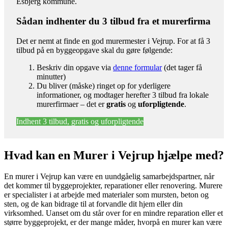
Esbjerg kommune.
Sådan indhenter du 3 tilbud fra et murerfirma
Det er nemt at finde en god murermester i Vejrup. For at få 3
tilbud på en byggeopgave skal du gøre følgende:
Beskriv din opgave via
denne formular
(det tager få
minutter)
Du bliver (måske) ringet op for yderligere
informationer, og modtager herefter 3 tilbud fra lokale
murerfirmaer – det er
gratis
og
uforpligtende
.
Indhent 3 tilbud, gratis og uforpligtende
Hvad kan en Murer i Vejrup hjælpe med?
En murer i Vejrup kan være en uundgåelig samarbejdspartner, når
det kommer til byggeprojekter, reparationer eller renovering. Murere
er specialister i at arbejde med materialer som mursten, beton og
sten, og de kan bidrage til at forvandle dit hjem eller din
virksomhed. Uanset om du står over for en mindre reparation eller et
større byggeprojekt, er der mange måder, hvorpå en murer kan være