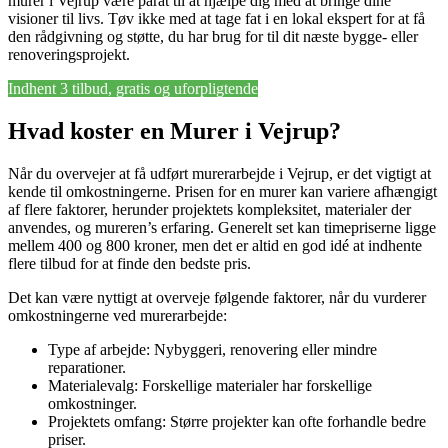
murer i Vejrup være parat til at hjælpe dig med at bringe dine
visioner til livs. Tøv ikke med at tage fat i en lokal ekspert for at få
den rådgivning og støtte, du har brug for til dit næste bygge- eller
renoveringsprojekt.
Indhent 3 tilbud, gratis og uforpligtende
Hvad koster en Murer i Vejrup?
Når du overvejer at få udført murerarbejde i Vejrup, er det vigtigt at
kende til omkostningerne. Prisen for en murer kan variere afhængigt
af flere faktorer, herunder projektets kompleksitet, materialer der
anvendes, og mureren’s erfaring. Generelt set kan timepriserne ligge
mellem 400 og 800 kroner, men det er altid en god idé at indhente
flere tilbud for at finde den bedste pris.
Det kan være nyttigt at overveje følgende faktorer, når du vurderer
omkostningerne ved murerarbejde:
Type af arbejde: Nybyggeri, renovering eller mindre
reparationer.
Materialevalg: Forskellige materialer har forskellige
omkostninger.
Projektets omfang: Større projekter kan ofte forhandle bedre
priser.