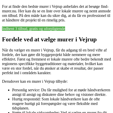
For at finde den bedste murer i Vejrup anbefales det at besøge find-
murer.nu. Her kan du se en liste over lokale murere og nemt anmode
om tilbud. På den måde kan du sikre dig, at du får en professionel til
at håndtere dit projekt til en rimelig pris.
Indhent 3 tilbud, gratis og uforpligtende
Fordele ved at vælge murer i Vejrup
Når du vælger en murer i Vejrup, får du adgang til en bred vifte af
fordele, der kan gøre dit byggeprojekt både nemmere og mere
effektivt. Først og fremmest er lokale murere ofte bedre bekendt med
regionens specifikke byggetraditioner og materialer, hvilket kan
være en stor fordel, når du ønsker at skabe et resultat, der passer
perfekt ind i områdets karakter.
Derudover kan en murer i Vejrup tilbyde:
Personlig service: Du får mulighed for at møde håndværkeren
ansigt til ansigt og diskutere dine behov og visioner direkte.
Hurtig responstid: Som lokale håndværkere kan de ofte
reagere hurtigt på forespørgsler og være fleksible med
tidsplanen.
Støtte til lokale virksomheder: Ved at vælge en murer fra dit