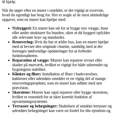
til hjælp.
Når du søger efter en murer i området, er det vigtigt at overveje,
hvad du egentligt har brug for. Her er nogle af de mest almindelige
opgaver, som en murer kan hjælpe med:
Nybyggeri:
En murer kan stå for at bygge nye vægge, huse
eller andre strukturer fra bunden, sikre at dit byggeri opfylder
alle relevante krav og standarder.
Renovering:
Hvis du har et ældre hus, kan en murer hjælpe
med at bevare den originale charme, samtidig med at der
foretages nødvendige opdateringer for at forbedre
funktionaliteten.
Reparation af vægge:
Murere kan reparere revner eller
skader på murværk, hvilket er vigtigt for både udseendet og
bygningens stabilitet.
Klinker og fliser:
Installation af fliser i badeværelser,
køkkener eller udendørs områder er en vigtig del af mange
renoveringsprojekter, som en murer kan udføre med stor
præcision.
Skorstene:
Murere kan også reparere eller bygge skorstene,
hvilket er essentielt for at sikre korrekt funktion af
opvarmningssystemer.
Terrasser og belægninger:
Skabelsen af smukke terrasser og
udendørs belægninger kan være en fordel for din ejendom og