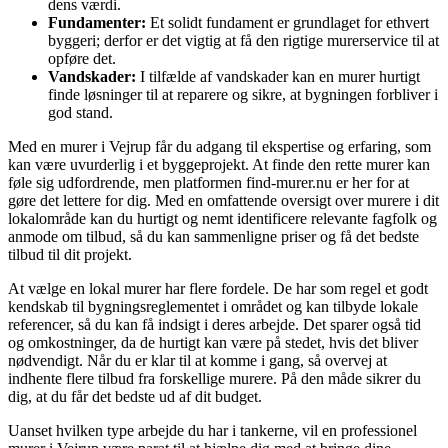
dens værdi.
Fundamenter:
Et solidt fundament er grundlaget for ethvert
byggeri; derfor er det vigtig at få den rigtige murerservice til at
opføre det.
Vandskader:
I tilfælde af vandskader kan en murer hurtigt
finde løsninger til at reparere og sikre, at bygningen forbliver i
god stand.
Med en murer i Vejrup får du adgang til ekspertise og erfaring, som
kan være uvurderlig i et byggeprojekt. At finde den rette murer kan
føle sig udfordrende, men platformen find-murer.nu er her for at
gøre det lettere for dig. Med en omfattende oversigt over murere i dit
lokalområde kan du hurtigt og nemt identificere relevante fagfolk og
anmode om tilbud, så du kan sammenligne priser og få det bedste
tilbud til dit projekt.
At vælge en lokal murer har flere fordele. De har som regel et godt
kendskab til bygningsreglementet i området og kan tilbyde lokale
referencer, så du kan få indsigt i deres arbejde. Det sparer også tid
og omkostninger, da de hurtigt kan være på stedet, hvis det bliver
nødvendigt. Når du er klar til at komme i gang, så overvej at
indhente flere tilbud fra forskellige murere. På den måde sikrer du
dig, at du får det bedste ud af dit budget.
Uanset hvilken type arbejde du har i tankerne, vil en professionel