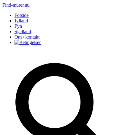
Find-murer.nu
Forside
Jylland
Fyn
Sjælland
Om / kontakt