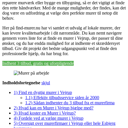
reparere murværk eller bygge en tilbygning, så er det vigtigt at finde
den rette håndværker. Med de mange muligheder, der findes, kan det
dog være en udfordring at vælge den perfekte murer til netop dit
behov.
Her på find-murer.nu har vi samlet et udvalg af lokale murere, der
kan levere kvalitetsarbejde i dit nærområde. Du kan nemt navigere
gennem vores liste for at finde en murer i Vejrup, der passer til dine
ønsker, og du har endda mulighed for at indhente et skræddersyet
tilbud. Giv dit projekt det bedste udgangspunkt ved at finde den
professionelle hjælp, du har brug for.
Indhent 3 tilbud, gratis og uforpligtende
Indholdsfortegnelse
skjul
1)
Find en dygtig murer i Vejrup
1.1)
Effektiv tilbudsservice siden år 2000
1.2)
Sådan indhenter du 3 tilbud fra et murerfirma
2)
Hvad kan en Murer i Vejrup hjælpe med?
3)
Hvad koster en Murer i Vejrup?
4)
Fordele ved at vælge murer i Vejrup
5)
Oversigt over murerfirmaer i Vejrup eller hele Esbjerg