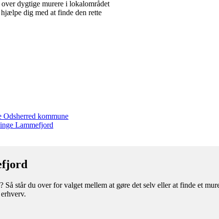
over dygtige murere i lokalområdet
 hjælpe dig med at finde den rette
ele Odsherred kommune
evinge Lammefjord
fjord
å står du over for valget mellem at gøre det selv eller at finde et mur
 erhverv.