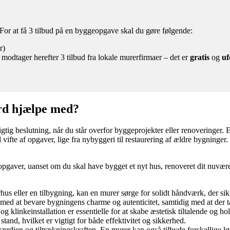
or at få 3 tilbud på en byggeopgave skal du gøre følgende:
r)
 modtager herefter 3 tilbud fra lokale murerfirmaer – det er
gratis
og
uf
rd hjælpe med?
g beslutning, når du står overfor byggeprojekter eller renoveringer. En 
 vifte af opgaver, lige fra nybyggeri til restaurering af ældre bygninge
ver, uanset om du skal have bygget et nyt hus, renoveret dit nuværende
s eller en tilbygning, kan en murer sørge for solidt håndværk, der sik
med at bevare bygningens charme og autenticitet, samtidig med at der t
g klinkeinstallation er essentielle for at skabe æstetisk tiltalende og 
stand, hvilket er vigtigt for både effektivitet og sikkerhed.
rdien og tiltrækningskraften. En murer kan også tilbyde forskellige l