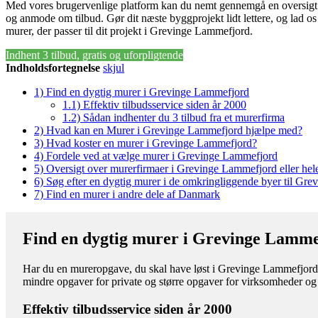
Med vores brugervenlige platform kan du nemt gennemgå en oversigt 
og anmode om tilbud. Gør dit næste byggprojekt lidt lettere, og lad os
murer, der passer til dit projekt i Grevinge Lammefjord.
Indhent 3 tilbud, gratis og uforpligtende
Indholdsfortegnelse
skjul
1)
Find en dygtig murer i Grevinge Lammefjord
1.1)
Effektiv tilbudsservice siden år 2000
1.2)
Sådan indhenter du 3 tilbud fra et murerfirma
2)
Hvad kan en Murer i Grevinge Lammefjord hjælpe med?
3)
Hvad koster en murer i Grevinge Lammefjord?
4)
Fordele ved at vælge murer i Grevinge Lammefjord
5)
Oversigt over murerfirmaer i Grevinge Lammefjord eller h
6)
Søg efter en dygtig murer i de omkringliggende byer til Gr
7)
Find en murer i andre dele af Danmark
Find en dygtig murer i Grevinge Lamme
Har du en mureropgave, du skal have løst i Grevinge Lammefjord? S
mindre opgaver for private og større opgaver for virksomheder og
Effektiv tilbudsservice siden år 2000