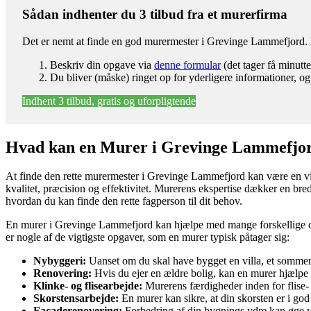
Sådan indhenter du 3 tilbud fra et murerfirma
Det er nemt at finde en god murermester i Grevinge Lammefjord. F
Beskriv din opgave via
denne formular
(det tager få minutte
Du bliver (måske) ringet op for yderligere informationer, og
Indhent 3 tilbud, gratis og uforpligtende
Hvad kan en Murer i Grevinge Lammefjo
At finde den rette murermester i Grevinge Lammefjord kan være en vigti
kvalitet, præcision og effektivitet. Murerens ekspertise dækker en bred
hvordan du kan finde den rette fagperson til dit behov.
En murer i Grevinge Lammefjord kan hjælpe med mange forskellige opga
er nogle af de vigtigste opgaver, som en murer typisk påtager sig:
Nybyggeri:
Uanset om du skal have bygget en villa, et sommerhu
Renovering:
Hvis du ejer en ældre bolig, kan en murer hjælpe 
Klinke- og flisearbejde:
Murerens færdigheder inden for flise- o
Skorstensarbejde:
En murer kan sikre, at din skorsten er i god 
Facaderenovering:
Forbedring af din bygnings ydre kan øge væ