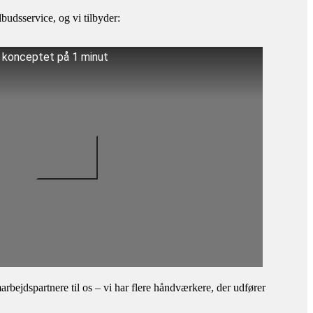
budsservice, og vi tilbyder:
å konceptet på 1 minut
bejdspartnere til os – vi har flere håndværkere, der udfører