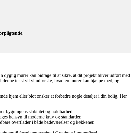
orpligtende
.
dygtig murer kan bidrage til at sikre, at dit projekt bliver udført med
r. I denne tekst vil vi udforske, hvad en murer kan hjælpe med, og
 hjem eller blot ønsker at forbedre nogle detaljer i din bolig. Her
rer bygningens stabilitet og holdbarhed.
ages hensyn til moderne krav og standarder.
holdbare overflader i både badeværelser og køkkener.
øsninger til facaderenovering i Grevinge Lammefjord.