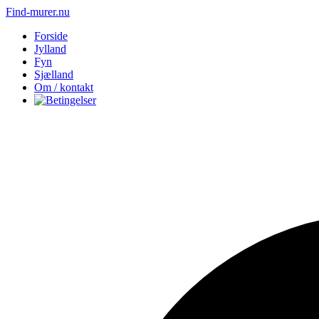
Find-murer.nu
Forside
Jylland
Fyn
Sjælland
Om / kontakt