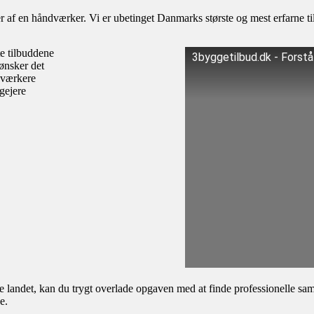
af en håndværker. Vi er ubetinget Danmarks største og mest erfarne til
te tilbuddene
3byggetilbud.dk - Forst
ønsker det
dværkere
igejere
andet, kan du trygt overlade opgaven med at finde professionelle samar
e.