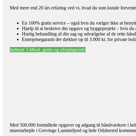
Med mere end 20 års erfaring ved vi, hvad du som kunde forventer 
En 100% gratis service – også hvis du vælger ikke at benyt
Hjælp til at beskrive din opgave og byggeprojekt – hvis du 
Hurtig behandling af din sag og udvælgelse af de rette hån
Entreprisegaranti der dækker op til 3.000 kr. for private bol
Indhent 3 tilbud, gratis og uforpligtende
Med 500.000 formidlede opgaver og adgang til håndværkere i hele l
murerarbejde i Grevinge Lammefjord og hele Odsherred kommun