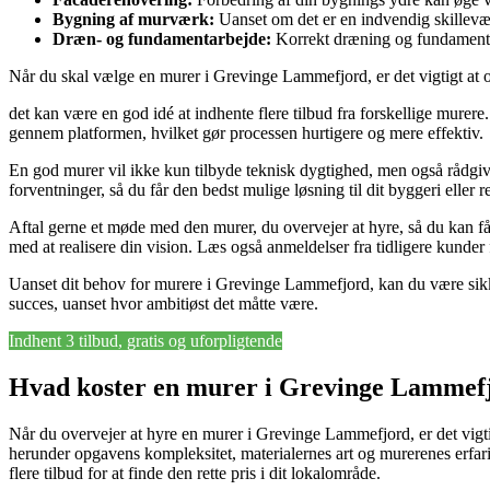
Bygning af murværk:
Uanset om det er en indvendig skillevæg
Dræn- og fundamentarbejde:
Korrekt dræning og fundamentløs
Når du skal vælge en murer i Grevinge Lammefjord, er det vigtigt at o
det kan være en god idé at indhente flere tilbud fra forskellige murer
gennem platformen, hvilket gør processen hurtigere og mere effektiv.
En god murer vil ikke kun tilbyde teknisk dygtighed, men også rådgiv
forventninger, så du får den bedst mulige løsning til dit byggeri eller 
Aftal gerne et møde med den murer, du overvejer at hyre, så du kan f
med at realisere din vision. Læs også anmeldelser fra tidligere kunder f
Uanset dit behov for murere i Grevinge Lammefjord, kan du være sikker 
succes, uanset hvor ambitiøst det måtte være.
Indhent 3 tilbud, gratis og uforpligtende
Hvad koster en murer i Grevinge Lammef
Når du overvejer at hyre en murer i Grevinge Lammefjord, er det vigti
herunder opgavens kompleksitet, materialernes art og murerenes erfari
flere tilbud for at finde den rette pris i dit lokalområde.