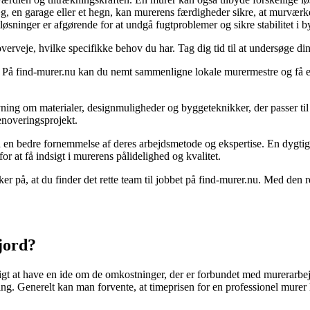
, en garage eller et hegn, kan murerens færdigheder sikre, at murværket
ninger er afgørende for at undgå fugtproblemer og sikre stabilitet i 
verveje, hvilke specifikke behov du har. Tag dig tid til at undersøge d
e. På find-murer.nu kan du nemt sammenligne lokale murermestre og få et
ning om materialer, designmuligheder og byggeteknikker, der passer til
renoveringsprojekt.
å en bedre fornemmelse af deres arbejdsmetode og ekspertise. En dygtig
or at få indsigt i murerens pålidelighed og kvalitet.
på, at du finder det rette team til jobbet på find-murer.nu. Med den re
jord?
gt at have en ide om de omkostninger, der er forbundet med murerarbejd
ng. Generelt kan man forvente, at timeprisen for en professionel murer 