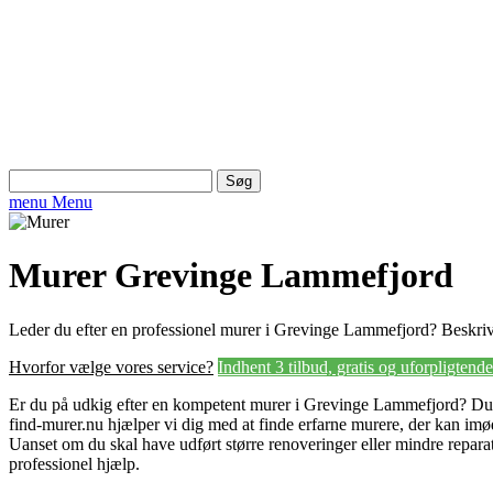
Søg
efter:
menu
Menu
Murer Grevinge Lammefjord
Leder du efter en professionel murer i Grevinge Lammefjord? Beskriv
Hvorfor vælge vores service?
Indhent 3 tilbud, gratis og uforpligtende
Er du på udkig efter en kompetent murer i Grevinge Lammefjord? Du e
find-murer.nu hjælper vi dig med at finde erfarne murere, der kan i
Uanset om du skal have udført større renoveringer eller mindre reparat
professionel hjælp.