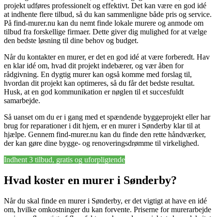
projekt udføres professionelt og effektivt. Det kan være en god idé
at indhente flere tilbud, så du kan sammenligne både pris og service.
På find-murer.nu kan du nemt finde lokale murere og anmode om
tilbud fra forskellige firmaer. Dette giver dig mulighed for at vælge
den bedste løsning til dine behov og budget.
Når du kontakter en murer, er det en god idé at være forberedt. Hav
en klar idé om, hvad dit projekt indebærer, og vær åben for
rådgivning. En dygtig murer kan også komme med forslag til,
hvordan dit projekt kan optimeres, så du får det bedste resultat.
Husk, at en god kommunikation er nøglen til et succesfuldt
samarbejde.
Så uanset om du er i gang med et spændende byggeprojekt eller har
brug for reparationer i dit hjem, er en murer i Sønderby klar til at
hjælpe. Gennem find-murer.nu kan du finde den rette håndværker,
der kan gøre dine bygge- og renoveringsdrømme til virkelighed.
Indhent 3 tilbud, gratis og uforpligtende
Hvad koster en murer i Sønderby?
Når du skal finde en murer i Sønderby, er det vigtigt at have en idé
om, hvilke omkostninger du kan forvente. Priserne for murerarbejde