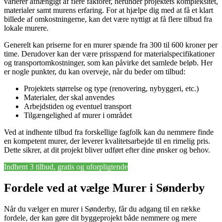
varierer afhængigt af flere faktorer, herunder projektets kompleksitet,
materialer samt murens erfaring. For at hjælpe dig med at få et klart
billede af omkostningerne, kan det være nyttigt at få flere tilbud fra
lokale murere.
Generelt kan priserne for en murer spænde fra 300 til 600 kroner per
time. Derudover kan der være prisspænd for materialspecifikationer
og transportomkostninger, som kan påvirke det samlede beløb. Her
er nogle punkter, du kan overveje, når du beder om tilbud:
Projektets størrelse og type (renovering, nybyggeri, etc.)
Materialer, der skal anvendes
Arbejdstiden og eventuel transport
Tilgængelighed af murer i området
Ved at indhente tilbud fra forskellige fagfolk kan du nemmere finde
en kompetent murer, der leverer kvalitetsarbejde til en rimelig pris.
Dette sikrer, at dit projekt bliver udført efter dine ønsker og behov.
Indhent 3 tilbud, gratis og uforpligtende
Fordele ved at vælge Murer i Sønderby
Når du vælger en murer i Sønderby, får du adgang til en række
fordele, der kan gøre dit byggeprojekt både nemmere og mere