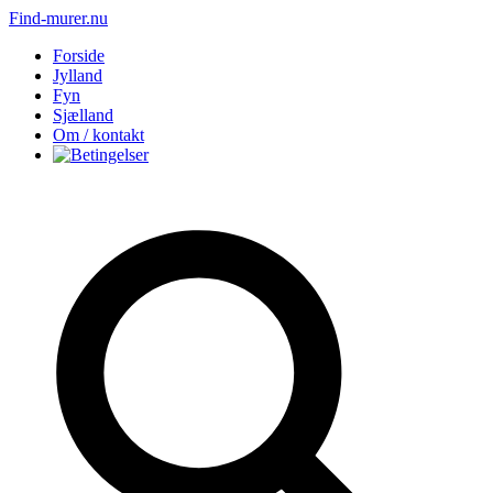
Find-murer.nu
Forside
Jylland
Fyn
Sjælland
Om / kontakt