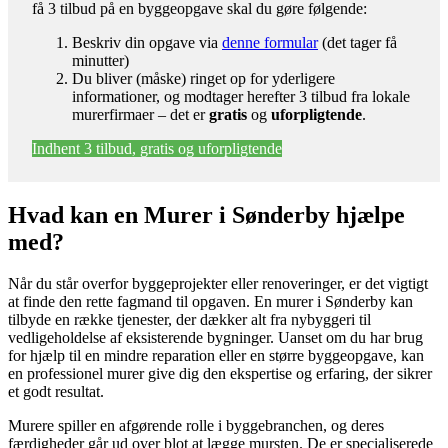
få 3 tilbud på en byggeopgave skal du gøre følgende:
Beskriv din opgave via
denne formular
(det tager få
minutter)
Du bliver (måske) ringet op for yderligere
informationer, og modtager herefter 3 tilbud fra lokale
murerfirmaer – det er
gratis
og
uforpligtende
.
Indhent 3 tilbud, gratis og uforpligtende
Hvad kan en Murer i Sønderby hjælpe
med?
Når du står overfor byggeprojekter eller renoveringer, er det vigtigt
at finde den rette fagmand til opgaven. En murer i Sønderby kan
tilbyde en række tjenester, der dækker alt fra nybyggeri til
vedligeholdelse af eksisterende bygninger. Uanset om du har brug
for hjælp til en mindre reparation eller en større byggeopgave, kan
en professionel murer give dig den ekspertise og erfaring, der sikrer
et godt resultat.
Murere spiller en afgørende rolle i byggebranchen, og deres
færdigheder går ud over blot at lægge mursten. De er specialiserede