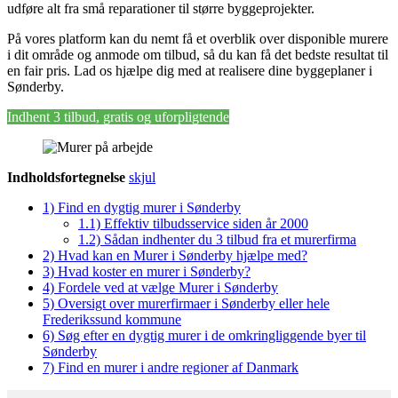
udføre alt fra små reparationer til større byggeprojekter.
På vores platform kan du nemt få et overblik over disponible murere
i dit område og anmode om tilbud, så du kan få det bedste resultat til
en fair pris. Lad os hjælpe dig med at realisere dine byggeplaner i
Sønderby.
Indhent 3 tilbud, gratis og uforpligtende
Indholdsfortegnelse
skjul
1)
Find en dygtig murer i Sønderby
1.1)
Effektiv tilbudsservice siden år 2000
1.2)
Sådan indhenter du 3 tilbud fra et murerfirma
2)
Hvad kan en Murer i Sønderby hjælpe med?
3)
Hvad koster en murer i Sønderby?
4)
Fordele ved at vælge Murer i Sønderby
5)
Oversigt over murerfirmaer i Sønderby eller hele
Frederikssund kommune
6)
Søg efter en dygtig murer i de omkringliggende byer til
Sønderby
7)
Find en murer i andre regioner af Danmark