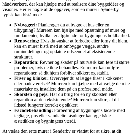
håndværkere, der kan hjælpe med at realisere dine byggeidéer og
visioner. Her er nogle af de opgaver, som en murer i Sønderby
typisk kan bistå med:
Nybyggeri:
Planlægger du at bygge et hus eller en
tilbygning? Mureren kan hjælpe med opsætning af mure og
fundamenter, hvilket er afgørende for bygningens holdbarhed.
Renovering:
Hvis du ønsker at forbedre eller forny dit hjem,
kan en murer bistå med at ombygge vægge, ændre
ruminddelinger og opdatere udseendet af eksisterende
strukturer.
Reparation:
Revner og skader på murværk kan føre til større
problemer, hvis de ikke behandles. En murer kan udføre
reparationer, så dit hjem forbliver sikkert og stabilt.
Fliser og klinker:
Overvejer du at lægge fliser i køkkenet
eller badeværelset? Mureren kan hjælpe med at vælge de rette
materialer og installere dem på en professionel måde.
Skorsten og pejs:
Har du brug for en ny skorsten eller
reparation af den eksisterende? Mureren kan sikre, at dit
ildsted fungerer korrekt og sikkert.
Facadebehandling:
Forbedring af bygningens facade med
tegltage, pus eller vandtætte løsninger kan øge både
æstetikken og bygningens værdi.
At vælge den rette murer i Sønderby er vigtigt for at sikre, at dit