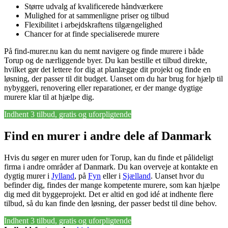
Større udvalg af kvalificerede håndværkere
Mulighed for at sammenligne priser og tilbud
Flexibilitet i arbejdskraftens tilgængelighed
Chancer for at finde specialiserede murere
På find-murer.nu kan du nemt navigere og finde murere i både
Torup og de nærliggende byer. Du kan bestille et tilbud direkte,
hvilket gør det lettere for dig at planlægge dit projekt og finde en
løsning, der passer til dit budget. Uanset om du har brug for hjælp til
nybyggeri, renovering eller reparationer, er der mange dygtige
murere klar til at hjælpe dig.
Indhent 3 tilbud, gratis og uforpligtende
Find en murer i andre dele af Danmark
Hvis du søger en murer uden for Torup, kan du finde et pålideligt
firma i andre områder af Danmark. Du kan overveje at kontakte en
dygtig murer i
Jylland
, på
Fyn
eller i
Sjælland
. Uanset hvor du
befinder dig, findes der mange kompetente murere, som kan hjælpe
dig med dit byggeprojekt. Det er altid en god idé at indhente flere
tilbud, så du kan finde den løsning, der passer bedst til dine behov.
Indhent 3 tilbud, gratis og uforpligtende