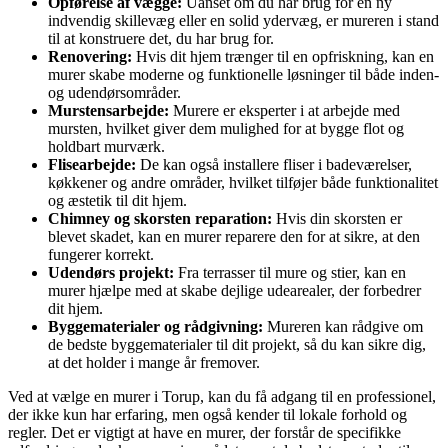
Opførelse af vægge:
Uanset om du har brug for en ny
indvendig skillevæg eller en solid ydervæg, er mureren i stand
til at konstruere det, du har brug for.
Renovering:
Hvis dit hjem trænger til en opfriskning, kan en
murer skabe moderne og funktionelle løsninger til både inden-
og udendørsområder.
Murstensarbejde:
Murere er eksperter i at arbejde med
mursten, hvilket giver dem mulighed for at bygge flot og
holdbart murværk.
Flisearbejde:
De kan også installere fliser i badeværelser,
køkkener og andre områder, hvilket tilføjer både funktionalitet
og æstetik til dit hjem.
Chimney og skorsten reparation:
Hvis din skorsten er
blevet skadet, kan en murer reparere den for at sikre, at den
fungerer korrekt.
Udendørs projekt:
Fra terrasser til mure og stier, kan en
murer hjælpe med at skabe dejlige udearealer, der forbedrer
dit hjem.
Byggematerialer og rådgivning:
Mureren kan rådgive om
de bedste byggematerialer til dit projekt, så du kan sikre dig,
at det holder i mange år fremover.
Ved at vælge en murer i Torup, kan du få adgang til en professionel,
der ikke kun har erfaring, men også kender til lokale forhold og
regler. Det er vigtigt at have en murer, der forstår de specifikke