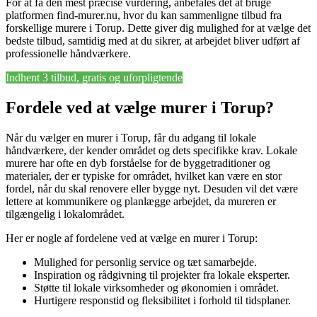
For at få den mest præcise vurdering, anbefales det at bruge
platformen find-murer.nu, hvor du kan sammenligne tilbud fra
forskellige murere i Torup. Dette giver dig mulighed for at vælge det
bedste tilbud, samtidig med at du sikrer, at arbejdet bliver udført af
professionelle håndværkere.
Indhent 3 tilbud, gratis og uforpligtende
Fordele ved at vælge murer i Torup?
Når du vælger en murer i Torup, får du adgang til lokale
håndværkere, der kender området og dets specifikke krav. Lokale
murere har ofte en dyb forståelse for de byggetraditioner og
materialer, der er typiske for området, hvilket kan være en stor
fordel, når du skal renovere eller bygge nyt. Desuden vil det være
lettere at kommunikere og planlægge arbejdet, da mureren er
tilgængelig i lokalområdet.
Her er nogle af fordelene ved at vælge en murer i Torup:
Mulighed for personlig service og tæt samarbejde.
Inspiration og rådgivning til projekter fra lokale eksperter.
Støtte til lokale virksomheder og økonomien i området.
Hurtigere responstid og fleksibilitet i forhold til tidsplaner.