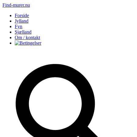
Find-murer.nu
Forside
Jylland
Fyn
Sjælland
Om / kontakt