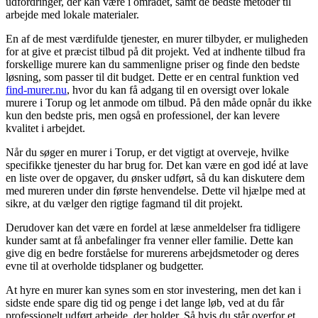
udfordringer, der kan være i området, samt de bedste metoder til
arbejde med lokale materialer.
En af de mest værdifulde tjenester, en murer tilbyder, er muligheden
for at give et præcist tilbud på dit projekt. Ved at indhente tilbud fra
forskellige murere kan du sammenligne priser og finde den bedste
løsning, som passer til dit budget. Dette er en central funktion ved
find-murer.nu
, hvor du kan få adgang til en oversigt over lokale
murere i Torup og let anmode om tilbud. På den måde opnår du ikke
kun den bedste pris, men også en professionel, der kan levere
kvalitet i arbejdet.
Når du søger en murer i Torup, er det vigtigt at overveje, hvilke
specifikke tjenester du har brug for. Det kan være en god idé at lave
en liste over de opgaver, du ønsker udført, så du kan diskutere dem
med mureren under din første henvendelse. Dette vil hjælpe med at
sikre, at du vælger den rigtige fagmand til dit projekt.
Derudover kan det være en fordel at læse anmeldelser fra tidligere
kunder samt at få anbefalinger fra venner eller familie. Dette kan
give dig en bedre forståelse for murerens arbejdsmetoder og deres
evne til at overholde tidsplaner og budgetter.
At hyre en murer kan synes som en stor investering, men det kan i
sidste ende spare dig tid og penge i det lange løb, ved at du får
professionelt udført arbejde, der holder. Så hvis du står overfor et