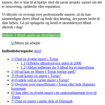
murere, der er klar til at hjælpe med dit næste projekt, uanset om det
er renovering, opførelse eller reparation.
Vi tilbyder en oversigt over professionelle murere, så du kan
sammenligne deres tilbud og finde den løsning, der passer bedst til
dine behov. Gå på opdagelse og bestil et skræddersyet tilbud
allerede i dag!
Indhent 3 tilbud, gratis og uforpligtende
Indholdsfortegnelse
skjul
1)
Find en dygtig murer i Torup
1.1)
Effektiv tilbudsservice siden år 2000
1.2)
Sådan indhenter du 3 tilbud fra et murerfirma
2)
Hvad kan en Murer i Torup hjælpe med?
3)
Hvad koster en murer i Torup?
4)
Fordele ved at vælge murer i Torup?
5)
Oversigt over murerfirmaer i Torup eller hele Halsnæs
kommune
6)
Søg efter en dygtig murer i de omkringliggende byer til
Torup
7)
Find en murer i andre dele af Danmark