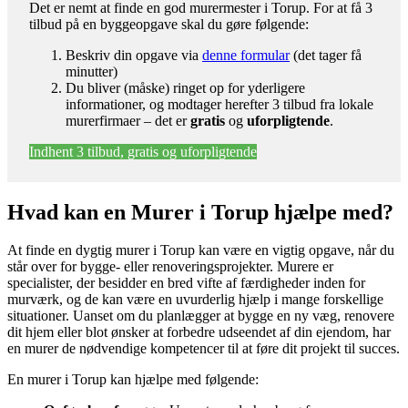
Det er nemt at finde en god murermester i Torup. For at få 3
tilbud på en byggeopgave skal du gøre følgende:
Beskriv din opgave via
denne formular
(det tager få
minutter)
Du bliver (måske) ringet op for yderligere
informationer, og modtager herefter 3 tilbud fra lokale
murerfirmaer – det er
gratis
og
uforpligtende
.
Indhent 3 tilbud, gratis og uforpligtende
Hvad kan en Murer i Torup hjælpe med?
At finde en dygtig murer i Torup kan være en vigtig opgave, når du
står over for bygge- eller renoveringsprojekter. Murere er
specialister, der besidder en bred vifte af færdigheder inden for
murværk, og de kan være en uvurderlig hjælp i mange forskellige
situationer. Uanset om du planlægger at bygge en ny væg, renovere
dit hjem eller blot ønsker at forbedre udseendet af din ejendom, har
en murer de nødvendige kompetencer til at føre dit projekt til succes.
En murer i Torup kan hjælpe med følgende: